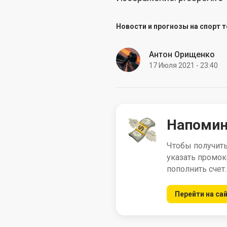
Новости и прогнозы на спорт 
Антон Орищенко
17 Июля 2021 - 23:40
Напомин
Чтобы получить
указать промо
пополнить счет
Перейти на са