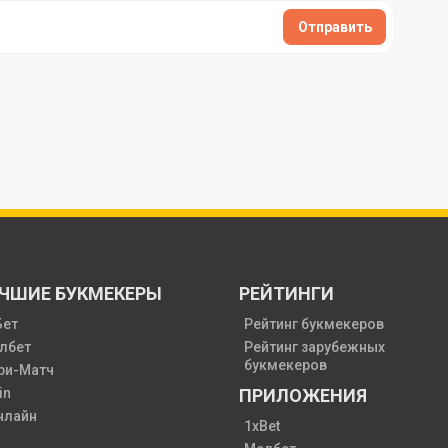
Отправить
ЧШИЕ БУКМЕКЕРЫ
РЕЙТИНГИ
Бет
Рейтинг букмекеров
лбет
Рейтинг зарубежных
букмекеров
ри-Матч
in
ПРИЛОЖЕНИЯ
нлайн
1xBet