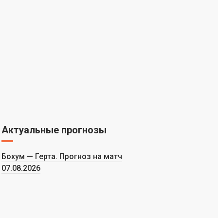
Актуальные прогнозы
Бохум — Герта. Прогноз на матч
07.08.2026