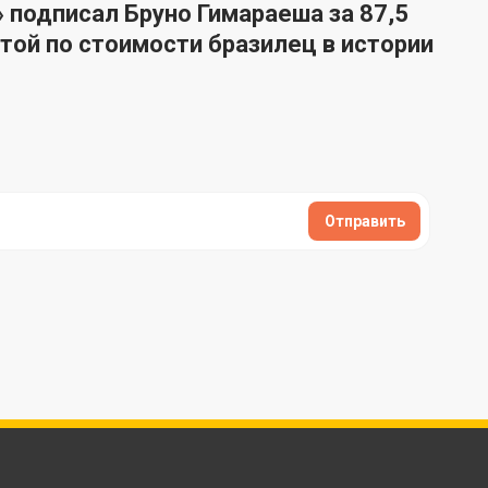
 подписал Бруно Гимараеша за 87,5
той по стоимости бразилец в истории
Отправить