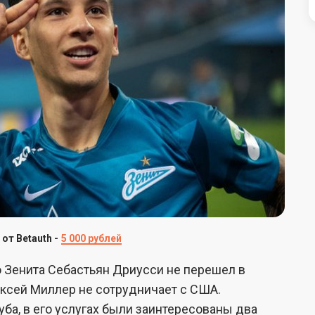
от Betauth -
5 000 рублей
 Зенита Себастьян Дриусси не перешел в
ексей Миллер не сотрудничает с США.
уба, в его услугах были заинтересованы два