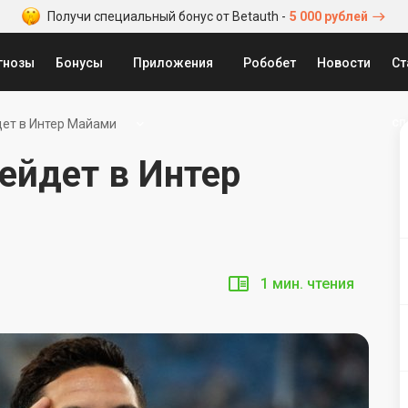
Получи специальный бонус от Betauth -
5 000 рублей
гнозы
Бонусы
Приложения
Робобет
Новости
Ст
1xBet
Мелбет
сп
дет в Интер Майами
Мелбет
1xBet
ейдет в Интер
Париматч
Париматч
Лига Ставок
1Win
1Win
Винлайн
1 мин. чтения