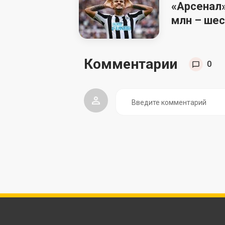
«Арсенал»
млн – шес
Комментарии
0