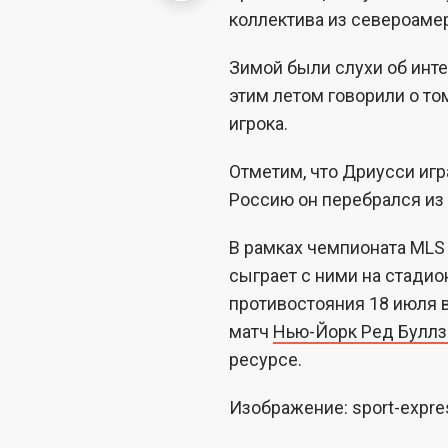
коллектива из североаме
Зимой были слухи об инте
этим летом говорили о то
игрока.
Отметим, что Дриусси игр
Россию он перебрался из 
В рамках чемпионата MLS 
сыграет с ними на стадио
противостояния 18 июля в
матч
Нью-Йорк Ред Буллз
ресурсе.
Изображение: sport-expre