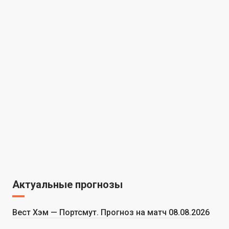
Актуальные прогнозы
Вест Хэм — Портсмут. Прогноз на матч 08.08.2026