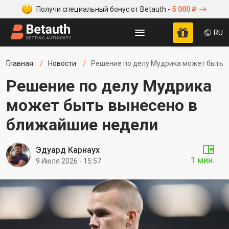
Получи специальный бонус от Betauth -
5 000 ₽
RU
Главная
Новости
Решение по делу Мудрика может быть 
Решение по делу Мудрика
может быть вынесено в
ближайшие недели
Эдуард Карнаух
1 мин.
9 Июля 2026 - 15:57