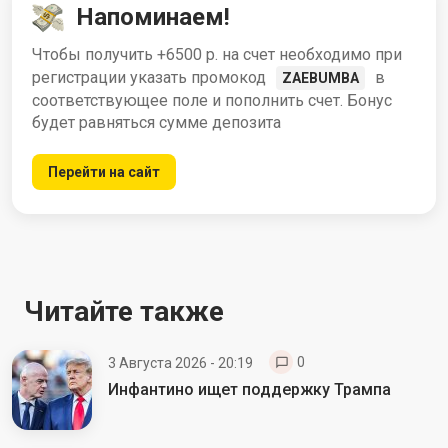
Напоминаем!
Чтобы получить +6500 р. на счет необходимо при
регистрации указать промокод
в
ZAEBUMBA
соответствующее поле и пополнить счет. Бонус
будет равняться сумме депозита
Перейти на сайт
Читайте также
0
3 Августа 2026 - 20:19
Инфантино ищет поддержку Трампа