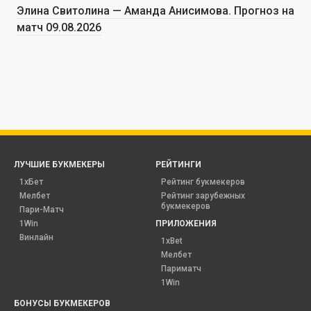
Элина Свитолина — Аманда Анисимова. Прогноз на
матч 09.08.2026
ЛУЧШИЕ БУКМЕКЕРЫ
РЕЙТИНГИ
1хБет
Рейтинг букмекеров
Мелбет
Рейтинг зарубежных
букмекеров
Пари-Матч
1Win
ПРИЛОЖЕНИЯ
Винлайн
1xBet
Мелбет
Париматч
1Win
БОНУСЫ БУКМЕКЕРОВ