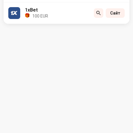
1xBet
Сайт
100 EUR