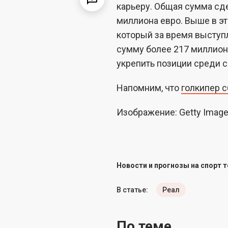
карьеру. Общая сумма сде
миллиона евро. Выше в эт
который за время выступ
сумму более 217 миллион
укрепить позиции среди с
Напомним, что
голкипер 
Изображение: Getty Image
Новости и прогнозы на спорт 
В статье:
Реал
По теме