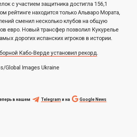
лок с участием защитника достигла 156,1
ом рейтинге находится только Альваро Мората,
лений сменил несколько клубов на общую
ов евро. Новый трансфер позволил Кукурелье
амых дорогих испанских игроков в истории.
сборной Кабо-Верде установил рекорд
.
s/Global Images Ukraine
теперь в нашем
Telegram
и на
Google News