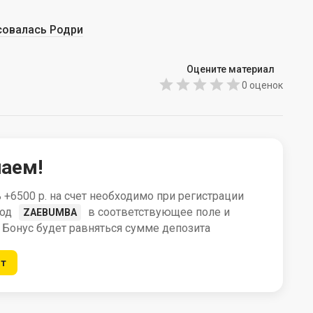
совалась Родри
Оцените материал
0 оценок
аем!
 +6500 р. на счет необходимо при регистрации
код
в соответствующее поле и
ZAEBUMBA
. Бонус будет равняться сумме депозита
йт