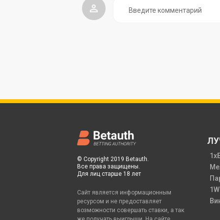
ЛУ
1х
© Copyright 2019 Betauth.
Все права защищены.
Ме
Для лиц старше 18 лет
Па
1W
Сайт является информационным
Ви
ресурсом и не предоставляет
возможности совершать ставки, а так
же получать выигрыши. На сайте