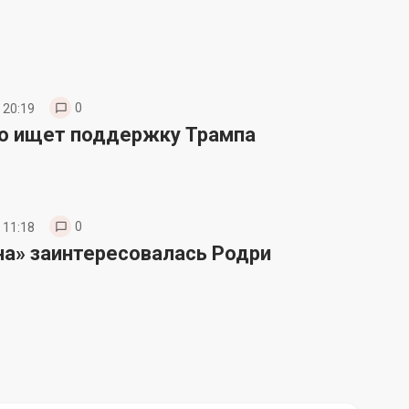
0
 20:19
о ищет поддержку Трампа
0
 11:18
а» заинтересовалась Родри