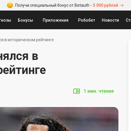
Получи специальный бонус от Betauth -
5 000 рублей
гнозы
Бонусы
Приложения
Робобет
Новости
Ст
1xBet
Мелбет
сп
ся в историческом рейтинге
Мелбет
1xBet
нялся в
Париматч
Париматч
рейтинге
Лига Ставок
1Win
1Win
Винлайн
1 мин. чтения