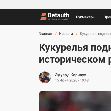
Букмекеры
Про
Топ Букмекеры
1xBet
Главная
Новости
Кукурелья поднял
Мелбет
Кукурелья под
Париматч
историческом 
1Win
Букмекеры
Эдуард Карнаух
15 Июня 2026 - 19:48