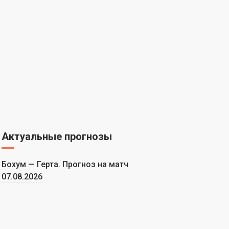
Актуальные прогнозы
Бохум — Герта. Прогноз на матч
07.08.2026