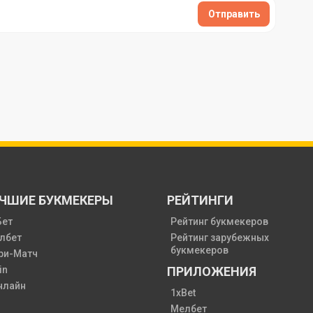
Отправить
ЧШИЕ БУКМЕКЕРЫ
РЕЙТИНГИ
Бет
Рейтинг букмекеров
лбет
Рейтинг зарубежных
букмекеров
ри-Матч
in
ПРИЛОЖЕНИЯ
нлайн
1xBet
Мелбет