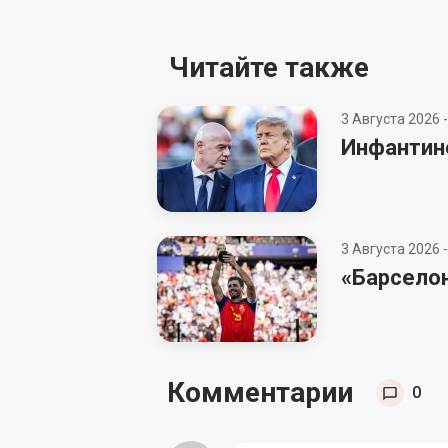
Читайте также
3 Августа 2026 -
Инфантин
3 Августа 2026 -
«Барселон
Комментарии
0