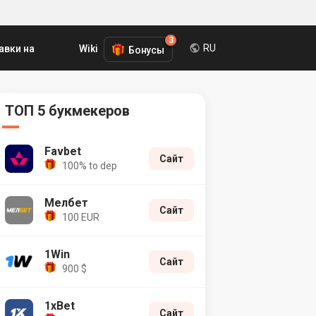
3
RU
авки на
Wiki
Бонусы
орт
ТОП 5 букмекеров
Favbet
Сайт
100% to dep
Мелбет
Сайт
100 EUR
1Win
Сайт
900 $
1xBet
Сайт