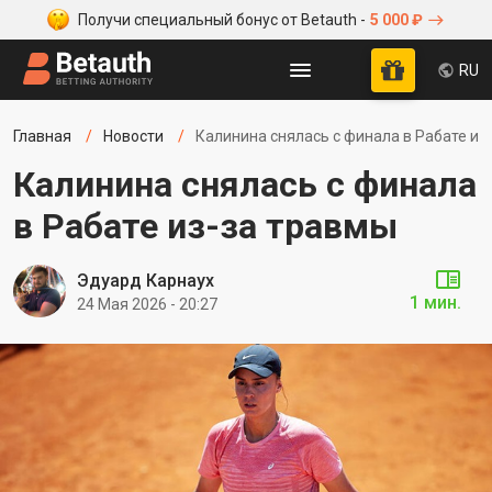
Получи специальный бонус от Betauth -
5 000 ₽
RU
Главная
Новости
Калинина снялась с финала в Рабате из
Калинина снялась с финала
в Рабате из-за травмы
Эдуард Карнаух
1 мин.
24 Мая 2026 - 20:27