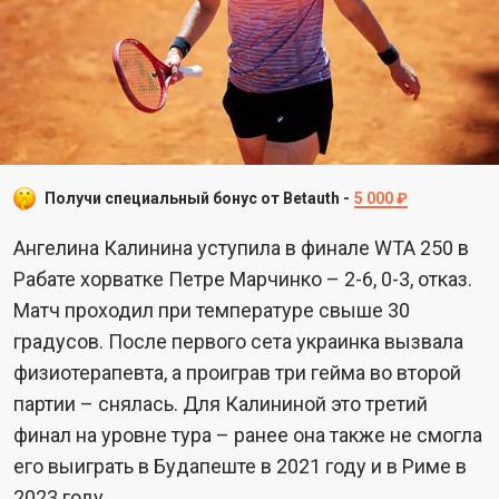
Получи специальный бонус от Betauth -
5 000 ₽
Ангелина Калинина уступила в финале WTA 250 в
Рабате хорватке Петре Марчинко – 2-6, 0-3, отказ.
Матч проходил при температуре свыше 30
градусов. После первого сета украинка вызвала
физиотерапевта, а проиграв три гейма во второй
партии – снялась. Для Калининой это третий
финал на уровне тура – ранее она также не смогла
его выиграть в Будапеште в 2021 году и в Риме в
2023 году.