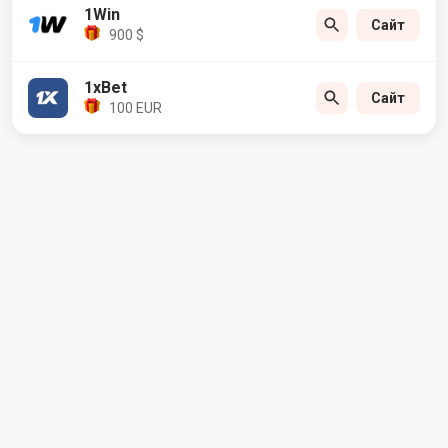
1Win
Сайт
900 $
1xBet
Сайт
100 EUR