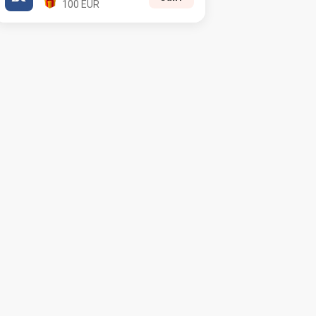
100 EUR