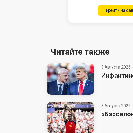
Перейти на са
Читайте также
3 Августа 2026 -
Инфантин
3 Августа 2026 -
«Барселон