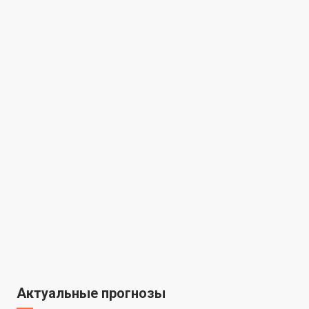
Актуальные прогнозы