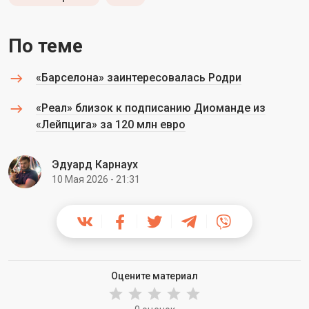
По теме
«Барселона» заинтересовалась Родри
«Реал» близок к подписанию Диоманде из
«Лейпцига» за 120 млн евро
Эдуард Карнаух
10 Мая 2026 - 21:31
Оцените материал