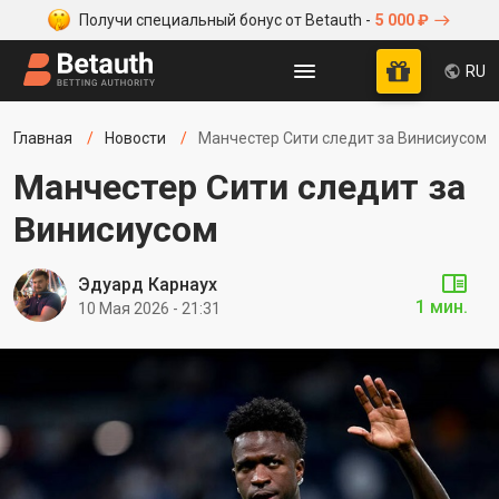
Получи специальный бонус от Betauth -
5 000 ₽
RU
Главная
Новости
Манчестер Сити следит за Винисиусом
Манчестер Сити следит за
Винисиусом
Эдуард Карнаух
1 мин.
10 Мая 2026 - 21:31