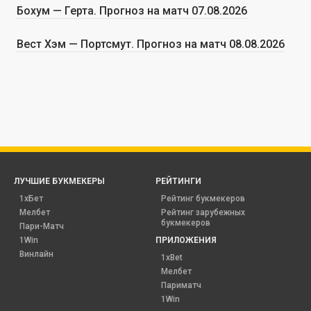
Бохум — Герта. Прогноз на матч 07.08.2026
Вест Хэм — Портсмут. Прогноз на матч 08.08.2026
ЛУЧШИЕ БУКМЕКЕРЫ
РЕЙТИНГИ
1хБет
Рейтинг букмекеров
Мелбет
Рейтинг зарубежных
букмекеров
Пари-Матч
1Win
ПРИЛОЖЕНИЯ
Винлайн
1xBet
Мелбет
Париматч
1Win