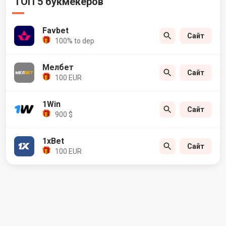
ТОП 5 букмекеров
Favbet
Сайт
100% to dep
Мелбет
Сайт
100 EUR
1Win
Сайт
900 $
1xBet
Сайт
100 EUR