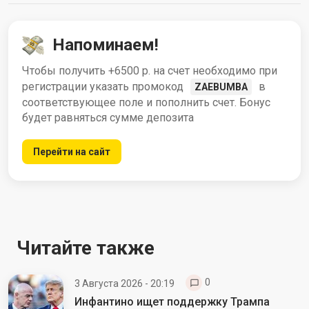
Напоминаем!
Чтобы получить +6500 р. на счет необходимо при
регистрации указать промокод
в
ZAEBUMBA
соответствующее поле и пополнить счет. Бонус
будет равняться сумме депозита
Перейти на сайт
Читайте также
0
3 Августа 2026 - 20:19
Инфантино ищет поддержку Трампа