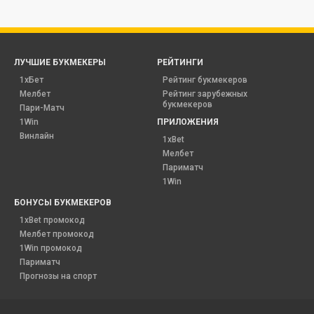
ЛУЧШИЕ БУКМЕКЕРЫ
РЕЙТИНГИ
1хБет
Рейтинг букмекеров
Мелбет
Рейтинг зарубежных
букмекеров
Пари-Матч
1Win
ПРИЛОЖЕНИЯ
Винлайн
1xBet
Мелбет
Париматч
1Win
БОНУСЫ БУКМЕКЕРОВ
1xBet промокод
Мелбет промокод
1Win промокод
Париматч
Прогнозы на спорт