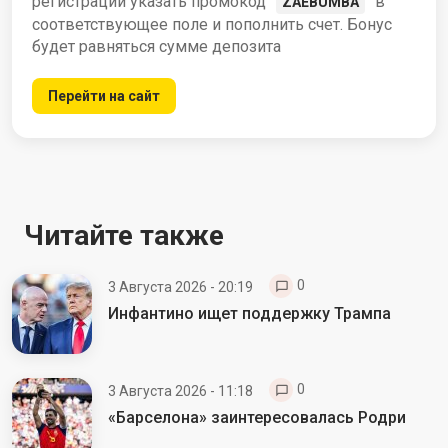
регистрации указать промокод
в
ZAEBUMBA
соответствующее поле и пополнить счет. Бонус
будет равняться сумме депозита
Перейти на сайт
Читайте также
0
3 Августа 2026 - 20:19
Инфантино ищет поддержку Трампа
0
3 Августа 2026 - 11:18
«Барселона» заинтересовалась Родри