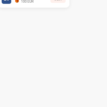
100 EUR