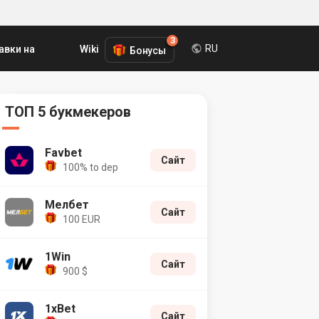
3
RU
авки на
Wiki
Бонусы
орт
ТОП 5 букмекеров
Favbet
Сайт
100% to dep
Мелбет
Сайт
100 EUR
1Win
Сайт
900 $
1xBet
Сайт