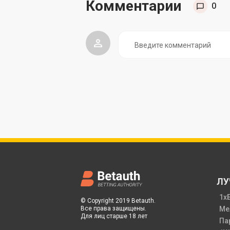
Комментарии
0
ЛУ
1х
© Copyright 2019 Betauth.
Все права защищены.
Ме
Для лиц старше 18 лет
Па