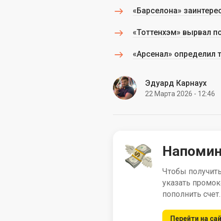
«Барселона» заинтере
«Тоттенхэм» вырвал п
«Арсенал» определил 
Эдуард Карнаух
22 Марта 2026 - 12:46
Напомин
Чтобы получить
указать промо
пополнить счет
Перейти на са