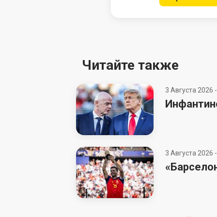
Читайте также
3 Августа 2026 -
Инфантин
3 Августа 2026 -
«Барселон