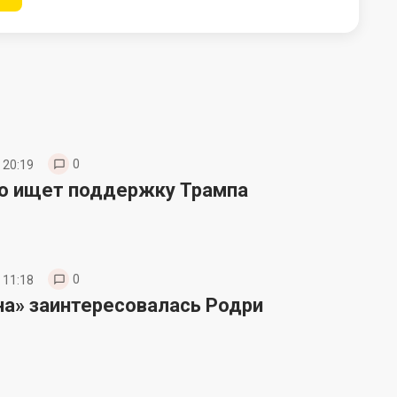
0
 20:19
о ищет поддержку Трампа
0
 11:18
а» заинтересовалась Родри