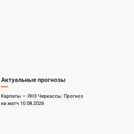
Актуальные прогнозы
Карпаты — ЛНЗ Черкассы. Прогноз
на матч 10.08.2026