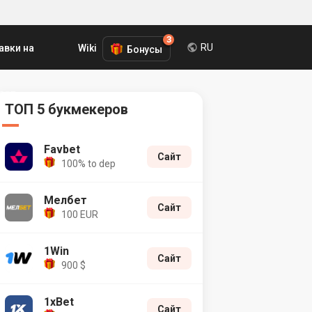
3
RU
авки на
Wiki
Бонусы
орт
ТОП 5 букмекеров
Favbet
Сайт
100% to dep
Мелбет
Сайт
100 EUR
1Win
Сайт
900 $
1xBet
Сайт