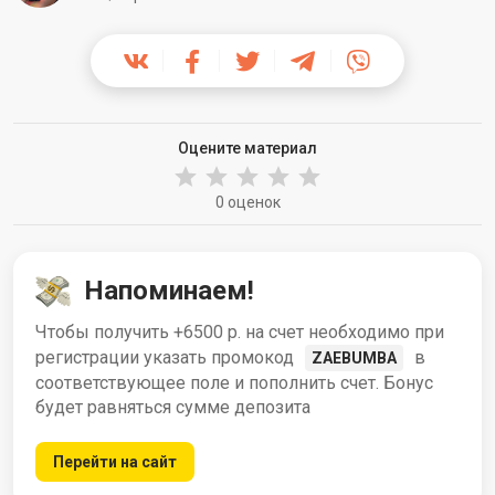
Оцените материал
0 оценок
Напоминаем!
Чтобы получить +6500 р. на счет необходимо при
регистрации указать промокод
в
ZAEBUMBA
соответствующее поле и пополнить счет. Бонус
будет равняться сумме депозита
Перейти на сайт