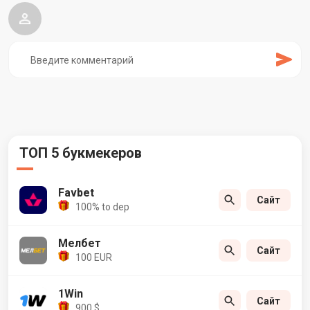
ТОП 5 букмекеров
Favbet
Сайт
100% to dep
Мелбет
Сайт
100 EUR
1Win
Сайт
900 $