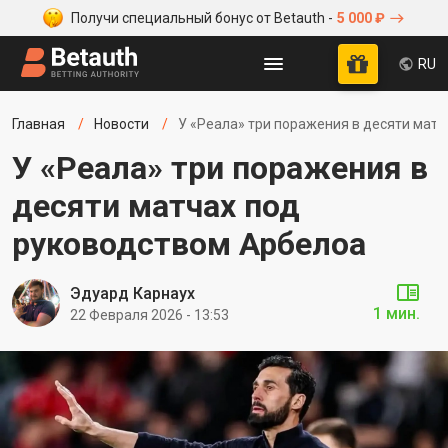
Получи специальный бонус от Betauth -
5 000 ₽
RU
Главная
Новости
У «Реала» три поражения в десяти мат
У «Реала» три поражения в
десяти матчах под
руководством Арбелоа
Эдуард Карнаух
1 мин.
22 Февраля 2026 - 13:53