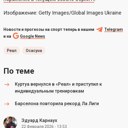
Изображение: Getty Images/Global Images Ukraine
Новости и прогнозы на спорт теперь в нашем
Telegram
и на
Google News
Реал
Осасуна
По теме
Куртуа вернулся в «Реал» и приступил к
индивидуальным тренировкам
Барселона повторила рекорд Ла Лиги
Эдуард Карнаух
22 Февраля 2026 - 13:53