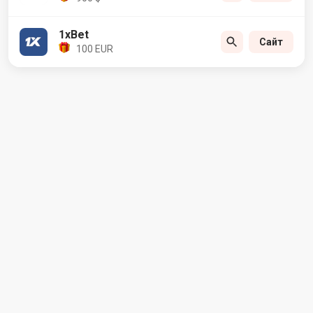
1xBet
Сайт
100 EUR