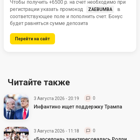
Чтобы получить +6500 р. на счет необходимо при
регистрации указать промокод
в
ZAEBUMBA
соответствующее поле и пополнить счет. Бонус
будет равняться сумме депозита
Перейти на сайт
Читайте также
0
3 Августа 2026 - 20:19
Инфантино ищет поддержку Трампа
0
3 Августа 2026 - 11:18
«Барселона» заинтересовалась Родри