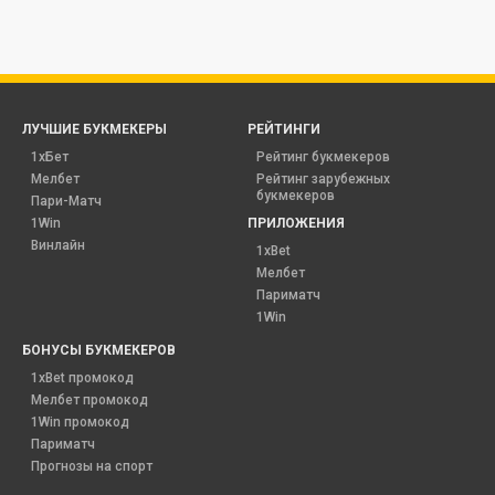
ЛУЧШИЕ БУКМЕКЕРЫ
РЕЙТИНГИ
1хБет
Рейтинг букмекеров
Мелбет
Рейтинг зарубежных
букмекеров
Пари-Матч
1Win
ПРИЛОЖЕНИЯ
Винлайн
1xBet
Мелбет
Париматч
1Win
БОНУСЫ БУКМЕКЕРОВ
1xBet промокод
Мелбет промокод
1Win промокод
Париматч
Прогнозы на спорт