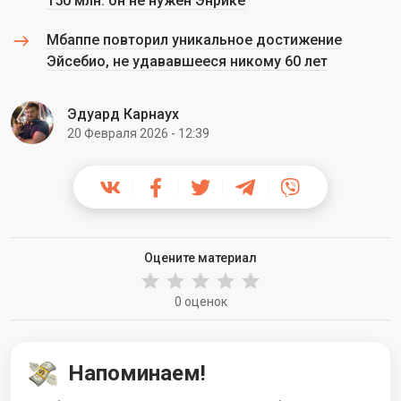
150 млн: он не нужен Энрике
Мбаппе повторил уникальное достижение
Эйсебио, не удававшееся никому 60 лет
Эдуард Карнаух
20 Февраля 2026 - 12:39
Оцените материал
0 оценок
Напоминаем!