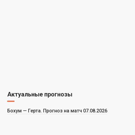
Актуальные прогнозы
Бохум — Герта. Прогноз на матч 07.08.2026