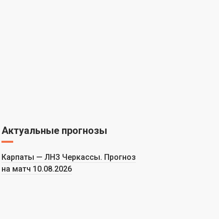
Актуальные прогнозы
Карпаты — ЛНЗ Черкассы. Прогноз
на матч 10.08.2026