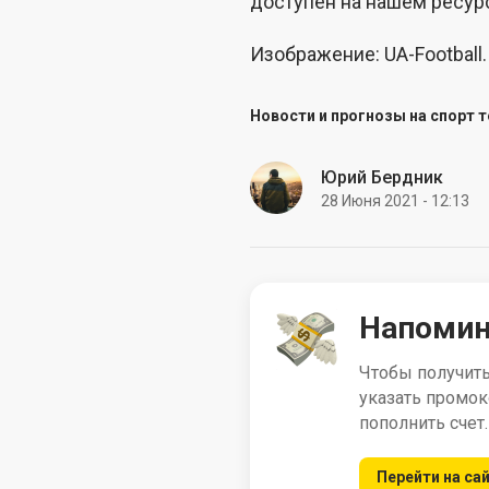
доступен на нашем ресур
Изображение: UA-Football.
Новости и прогнозы на спорт 
Юрий Бердник
28 Июня 2021 - 12:13
Напомин
Чтобы получить
указать промо
пополнить счет
Перейти на са