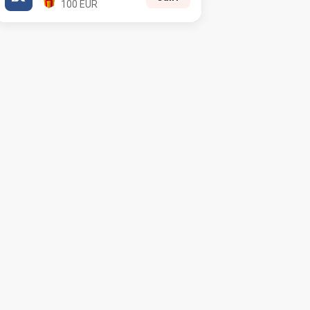
100 EUR