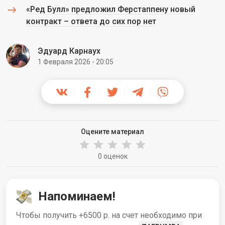
«Ред Булл» предложил Ферстаппену новый
контракт – ответа до сих пор нет
Эдуард Карнаух
1 Февраля 2026 - 20:05
Оцените материал
0 оценок
Напоминаем!
Чтобы получить +6500 р. на счет необходимо при