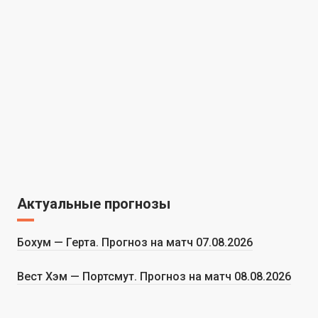
Актуальные прогнозы
Бохум — Герта. Прогноз на матч 07.08.2026
Вест Хэм — Портсмут. Прогноз на матч 08.08.2026