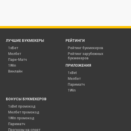
ЛУЧШИЕ БУКМЕКЕРЫ
РЕЙТИНГИ
1хБет
Рейтинг букмекеров
Мелбет
Рейтинг зарубежных
букмекеров
Пари-Матч
1Win
ПРИЛОЖЕНИЯ
Винлайн
1xBet
Мелбет
Париматч
1Win
БОНУСЫ БУКМЕКЕРОВ
1xBet промокод
Мелбет промокод
1Win промокод
Париматч
Прогнозы на спорт