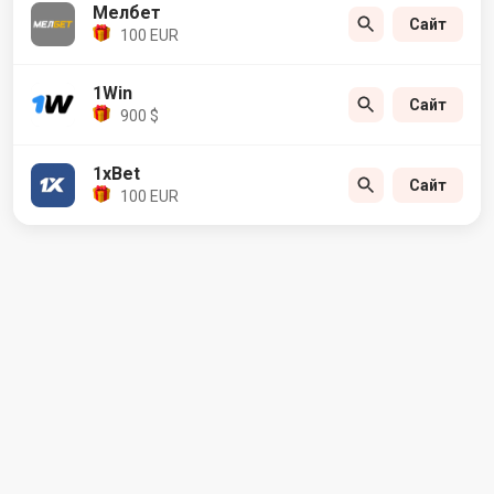
Мелбет
Сайт
100 EUR
1Win
Сайт
900 $
1xBet
Сайт
100 EUR