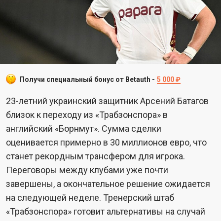
Получи специальный бонус от Betauth -
5 000 ₽
23-летний украинский защитник Арсений Батагов
близок к переходу из «Трабзонспора» в
английский «Борнмут». Сумма сделки
оценивается примерно в 30 миллионов евро, что
станет рекордным трансфером для игрока.
Переговоры между клубами уже почти
завершены, а окончательное решение ожидается
на следующей неделе. Тренерский штаб
«Трабзонспора» готовит альтернативы на случай