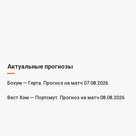
Актуальные прогнозы
Бохум — Герта. Прогноз на матч 07.08.2026
Вест Хэм — Портсмут. Прогноз на матч 08.08.2026