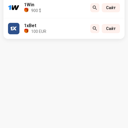
1Win
Сайт
900 $
1xBet
Сайт
100 EUR