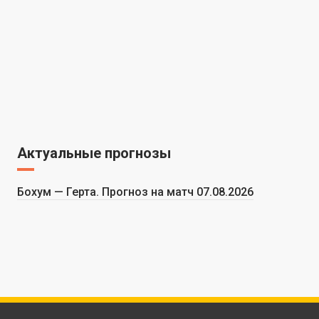
Актуальные прогнозы
Бохум — Герта. Прогноз на матч 07.08.2026