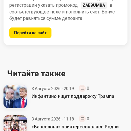
регистрации указать промокод
в
ZAEBUMBA
соответствующее поле и пополнить счет. Бонус
будет равняться сумме депозита
Перейти на сайт
Читайте также
0
3 Августа 2026 - 20:19
Инфантино ищет поддержку Трампа
0
3 Августа 2026 - 11:18
«Барселона» заинтересовалась Родри