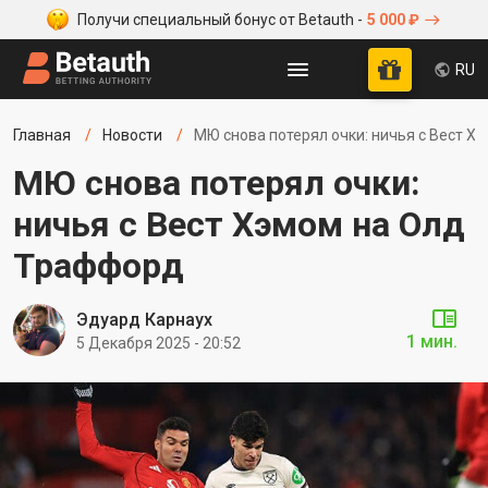
Получи специальный бонус от Betauth -
5 000 ₽
RU
Главная
Новости
МЮ снова потерял очки: ничья с Вест 
МЮ снова потерял очки:
ничья с Вест Хэмом на Олд
Траффорд
Эдуард Карнаух
1 мин.
5 Декабря 2025 - 20:52