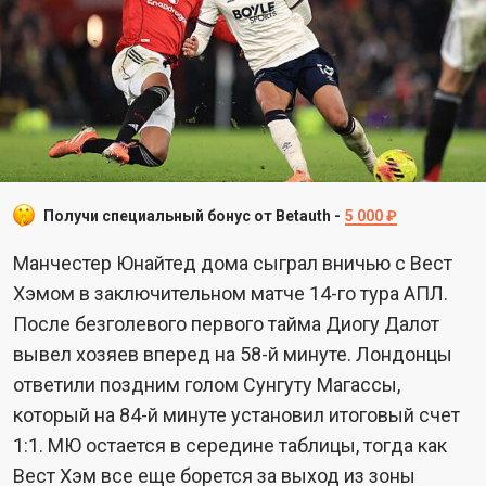
Получи специальный бонус от Betauth -
5 000 ₽
Манчестер Юнайтед дома сыграл вничью с Вест
Хэмом в заключительном матче 14-го тура АПЛ.
После безголевого первого тайма Диогу Далот
вывел хозяев вперед на 58-й минуте. Лондонцы
ответили поздним голом Сунгуту Магассы,
который на 84-й минуте установил итоговый счет
1:1. МЮ остается в середине таблицы, тогда как
Вест Хэм все еще борется за выход из зоны