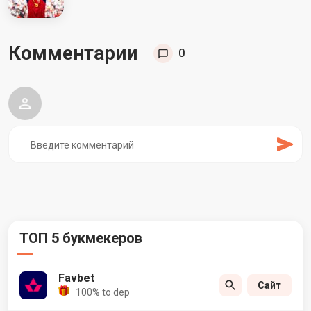
Комментарии
0
ТОП 5 букмекеров
Favbet
Сайт
100% to dep