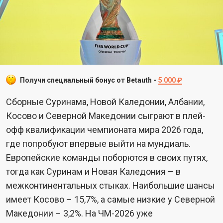
Получи специальный бонус от Betauth -
5 000 ₽
Сборные Суринама, Новой Каледонии, Албании,
Косово и Северной Македонии сыграют в плей-
офф квалификации чемпионата мира 2026 года,
где попробуют впервые выйти на мундиаль.
Европейские команды поборются в своих путях,
тогда как Суринам и Новая Каледония – в
межконтинентальных стыках. Наибольшие шансы
имеет Косово – 15,7%, а самые низкие у Северной
Македонии – 3,2%. На ЧМ-2026 уже