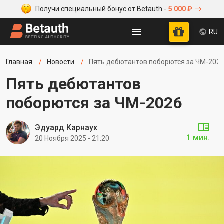
Получи специальный бонус от Betauth -
5 000 ₽
RU
Главная
Новости
Пять дебютантов поборются за ЧМ-202
Пять дебютантов
поборются за ЧМ-2026
Эдуард Карнаух
1 мин.
20 Ноября 2025 - 21:20