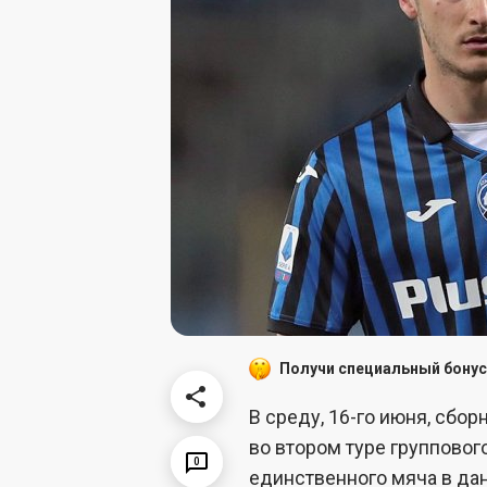
Получи специальный бонус 
В среду, 16-го июня, сбо
во втором туре групповог
0
единственного мяча в да