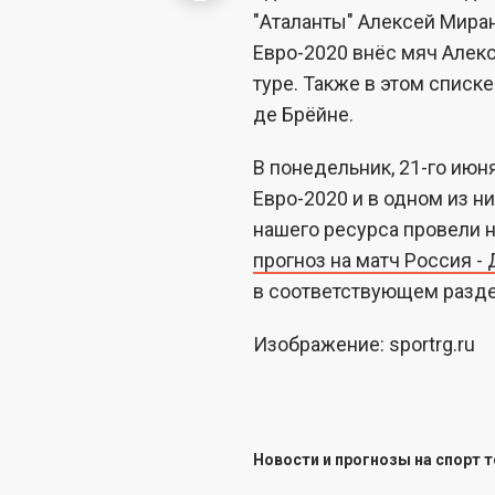
"Аталанты" Алексей Миран
Евро-2020 внёс мяч Алекс
туре. Также в этом списк
де Брёйне.
В понедельник, 21-го июня
Евро-2020 и в одном из н
нашего ресурса провели 
прогноз на матч Россия -
в соответствующем раздел
Изображение: sportrg.ru
Новости и прогнозы на спорт 