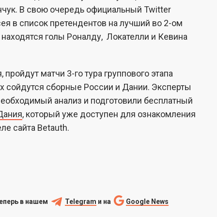
чук. В свою очередь официальный Twitter
ея в список претендентов на лучший во 2-ом
е находятся голы Роналду, Локателли и Кевина
, пройдут матчи 3-го тура группового этапа
их сойдутся сборные России и Дании. Эксперты
необходимый анализ и подготовили бесплатный
 Дания
, который уже доступен для ознакомления
е сайта Betauth.
теперь в нашем
Telegram
и на
Google News