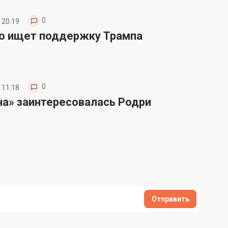
0
 20:19
о ищет поддержку Трампа
0
 11:18
а» заинтересовалась Родри
Отправить