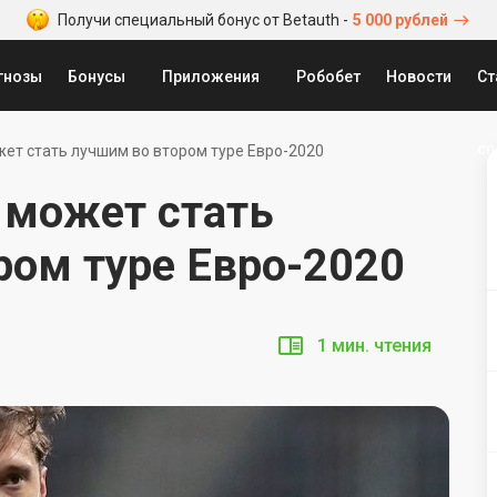
Получи специальный бонус от Betauth -
5 000 рублей
гнозы
Бонусы
Приложения
Робобет
Новости
Ст
1xBet
Мелбет
сп
ет стать лучшим во втором туре Евро-2020
Мелбет
1xBet
 может стать
Париматч
Париматч
ром туре Евро-2020
Лига Ставок
1Win
1Win
Винлайн
1 мин. чтения