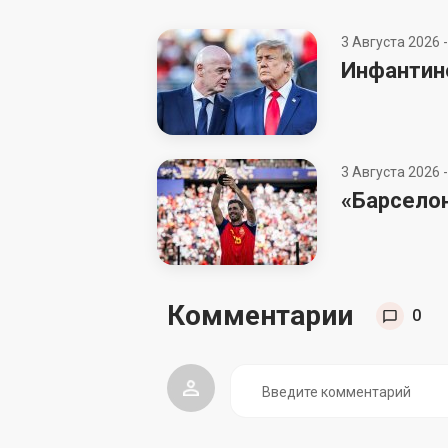
3 Августа 2026 -
Инфантин
3 Августа 2026 -
«Барселон
Комментарии
0