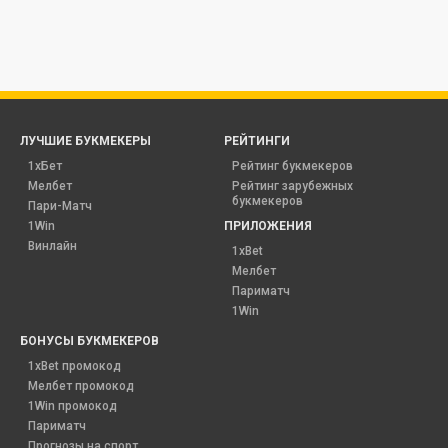
ЛУЧШИЕ БУКМЕКЕРЫ
РЕЙТИНГИ
1хБет
Рейтинг букмекеров
Мелбет
Рейтинг зарубежных
букмекеров
Пари-Матч
1Win
ПРИЛОЖЕНИЯ
Винлайн
1xBet
Мелбет
Париматч
1Win
БОНУСЫ БУКМЕКЕРОВ
1xBet промокод
Мелбет промокод
1Win промокод
Париматч
Прогнозы на спорт