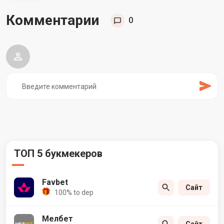
Комментарии
0
ТОП 5 букмекеров
Favbet
Сайт
100% to dep
Мелбет