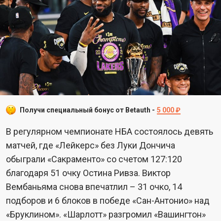
Получи специальный бонус от Betauth -
5 000 ₽
В регулярном чемпионате НБА состоялось девять
матчей, где «Лейкерс» без Луки Дончича
обыграли «Сакраменто» со счетом 127:120
благодаря 51 очку Остина Ривза. Виктор
Вембаньяма снова впечатлил – 31 очко, 14
подборов и 6 блоков в победе «Сан-Антонио» над
«Бруклином». «Шарлотт» разгромил «Вашингтон»