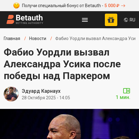
Получи специальный бонус от Betauth -
5 000 ₽
RU
Главная
Новости
Фабио Уордли вызвал Александра Усик
Фабио Уордли вызвал
Александра Усика после
победы над Паркером
Эдуард Карнаух
1 мин.
28 Октября 2025 - 14:05