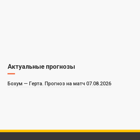
Актуальные прогнозы
Бохум — Герта. Прогноз на матч 07.08.2026