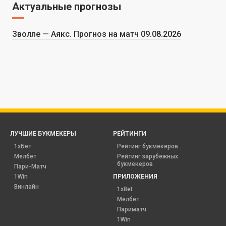
Актуальные прогнозы
Зволле — Аякс. Прогноз на матч 09.08.2026
ЛУЧШИЕ БУКМЕКЕРЫ
РЕЙТИНГИ
1хБет
Рейтинг букмекеров
Мелбет
Рейтинг зарубежных
букмекеров
Пари-Матч
1Win
ПРИЛОЖЕНИЯ
Винлайн
1xBet
Мелбет
Париматч
1Win