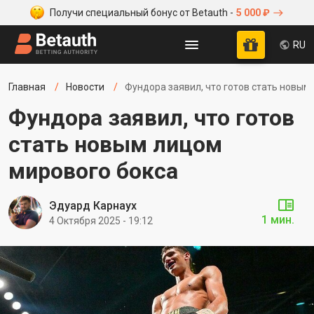
Получи специальный бонус от Betauth -
5 000 ₽
RU
Главная
Новости
Фундора заявил, что готов стать новым
Фундора заявил, что готов
стать новым лицом
мирового бокса
Эдуард Карнаух
1 мин.
4 Октября 2025 - 19:12