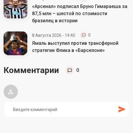
«Арсенал» подписал Бруно Гимараеша за
87,5 млн – шестой по стоимости
бразилец в истории
0
8 Августа 2026 - 14:40
Ямаль выступил против трансферной
стратегии Флика в «Барселоне»
Комментарии
0