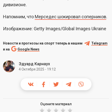
дивизионе.
Напомним, что
Мерседес шокировал соперников
.
Изображение: Getty Images/Global Images Ukraine
Новости и прогнозы на спорт теперь в нашем
Telegram
и на
Google News
Эдуард Карнаух
4 Октября 2025 - 19:12
Оцените материал