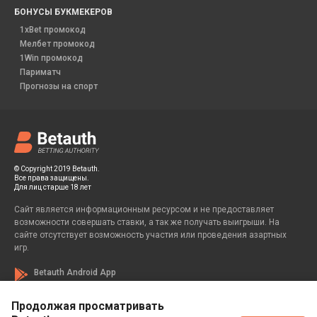
БОНУСЫ БУКМЕКЕРОВ
1xBet промокод
Мелбет промокод
1Win промокод
Париматч
Прогнозы на спорт
© Copyright 2019 Betauth.
Все права защищены.
Для лиц старше 18 лет
Сайт является информационным ресурсом и не предоставляет
возможности совершать ставки, а так же получать выигрыши. На
сайте отсутствует возможность участия или проведения азартных
игр.
Betauth Android App
Продолжая просматривать