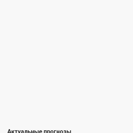
Актуальные прогнозы