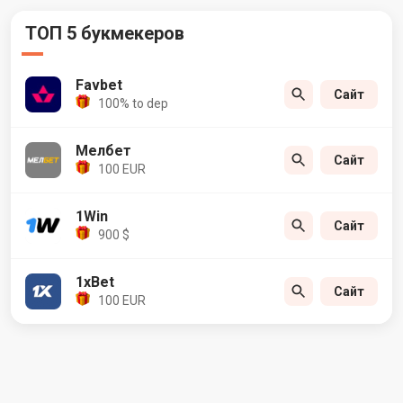
ТОП 5 букмекеров
Favbet
Сайт
100% to dep
Мелбет
Сайт
100 EUR
1Win
Сайт
900 $
1xBet
Сайт
100 EUR