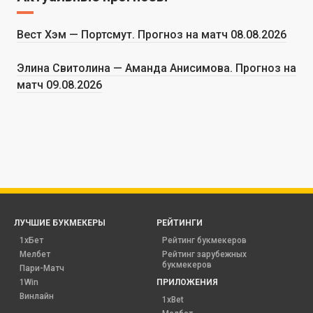
Вест Хэм — Портсмут. Прогноз на матч 08.08.2026
Элина Свитолина — Аманда Анисимова. Прогноз на
матч 09.08.2026
ЛУЧШИЕ БУКМЕКЕРЫ
РЕЙТИНГИ
1хБет
Рейтинг букмекеров
Мелбет
Рейтинг зарубежных
букмекеров
Пари-Матч
1Win
ПРИЛОЖЕНИЯ
Винлайн
1xBet