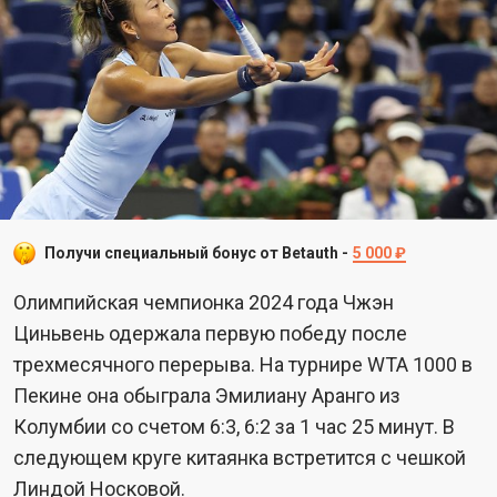
Получи специальный бонус от Betauth -
5 000 ₽
Олимпийская чемпионка 2024 года Чжэн
Циньвень одержала первую победу после
трехмесячного перерыва. На турнире WTA 1000 в
Пекине она обыграла Эмилиану Аранго из
Колумбии со счетом 6:3, 6:2 за 1 час 25 минут. В
следующем круге китаянка встретится с чешкой
Линдой Носковой.