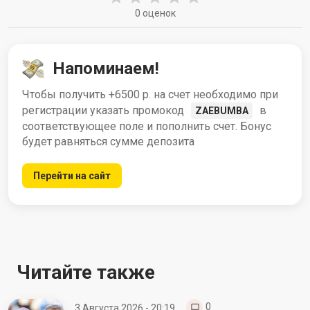
0 оценок
Напоминаем!
Чтобы получить +6500 р. на счет необходимо при
регистрации указать промокод
в
ZAEBUMBA
соответствующее поле и пополнить счет. Бонус
будет равняться сумме депозита
Перейти на сайт
Читайте также
0
3 Августа 2026 - 20:19