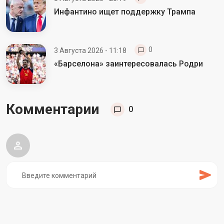
Инфантино ищет поддержку Трампа
0
3 Августа 2026 - 11:18
«Барселона» заинтересовалась Родри
Комментарии
0