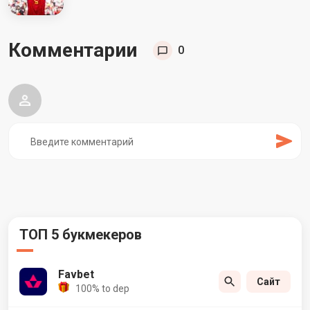
Комментарии
0
ТОП 5 букмекеров
Favbet
Сайт
100% to dep