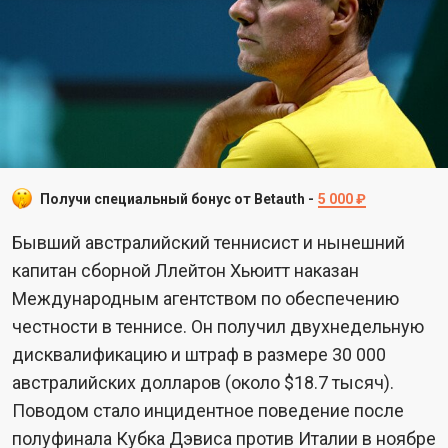
Получи специальный бонус от Betauth -
5 000 ₽
Бывший австралийский теннисист и нынешний
капитан сборной Ллейтон Хьюитт наказан
Международным агентством по обеспечению
честности в теннисе. Он получил двухнедельную
дисквалификацию и штраф в размере 30 000
австралийских долларов (около $18.7 тысяч).
Поводом стало инцидентное поведение после
полуфинала Кубка Дэвиса против Италии в ноябре