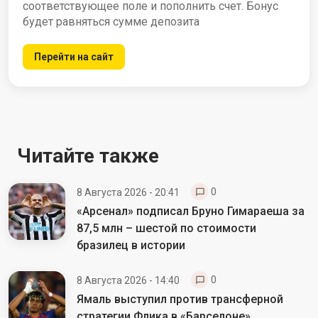
соответствующее поле и пополнить счет. Бонус
будет равняться сумме депозита
Перейти на сайт
Читайте также
0
8 Августа 2026 - 20:41
«Арсенал» подписал Бруно Гимараеша за
87,5 млн – шестой по стоимости
бразилец в истории
0
8 Августа 2026 - 14:40
Ямаль выступил против трансферной
стратегии Флика в «Барселоне»