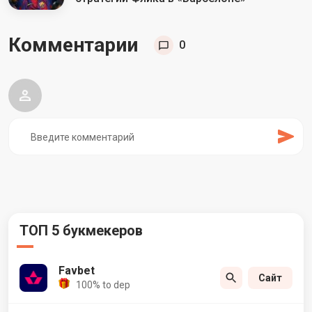
Комментарии
0
ТОП 5 букмекеров
Favbet
Сайт
100% to dep