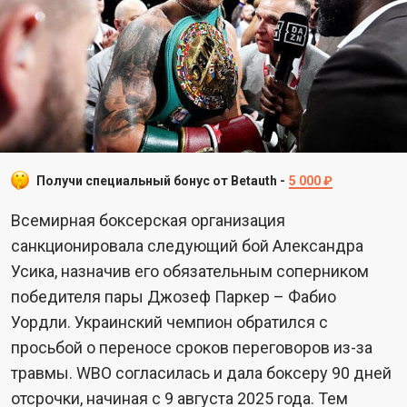
Получи специальный бонус от Betauth -
5 000 ₽
Всемирная боксерская организация
санкционировала следующий бой Александра
Усика, назначив его обязательным соперником
победителя пары Джозеф Паркер – Фабио
Уордли. Украинский чемпион обратился с
просьбой о переносе сроков переговоров из-за
травмы. WBO согласилась и дала боксеру 90 дней
отсрочки, начиная с 9 августа 2025 года. Тем