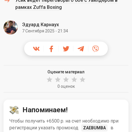
Усик ведет переговоры о бое с Уайлдером в
рамках Zuffa Boxing
Эдуард Карнаух
7 Сентября 2025 - 21:34
Оцените материал
0 оценок
Напоминаем!
Чтобы получить +6500 р. на счет необходимо при
регистрации указать промокод
в
ZAEBUMBA