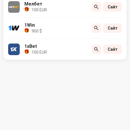
Мелбет
Сайт
100 EUR
1Win
Сайт
900 $
1xBet
Сайт
100 EUR