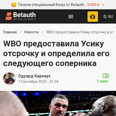
Получи специальный бонус от Betauth -
5 000 ₽
RU
Главная
Новости
WBO предоставила Усику отсрочку и оп
WBO предоставила Усику
отсрочку и определила его
следующего соперника
Эдуард Карнаух
1 мин.
7 Сентября 2025 - 21:34