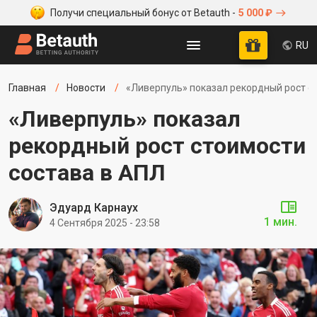
Получи специальный бонус от Betauth -
5 000 ₽
RU
Главная
Новости
«Ливерпуль» показал рекордный рост с
«Ливерпуль» показал
рекордный рост стоимости
состава в АПЛ
Эдуард Карнаух
1 мин.
4 Сентября 2025 - 23:58