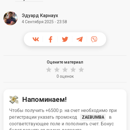
Эдуард Карнаух
4 Сентября 2025 - 23:58
Оцените материал
0 оценок
Напоминаем!
Чтобы получить +6500 р. на счет необходимо при
регистрации указать промокод
в
ZAEBUMBA
соответствующее поле и пополнить счет. Бонус