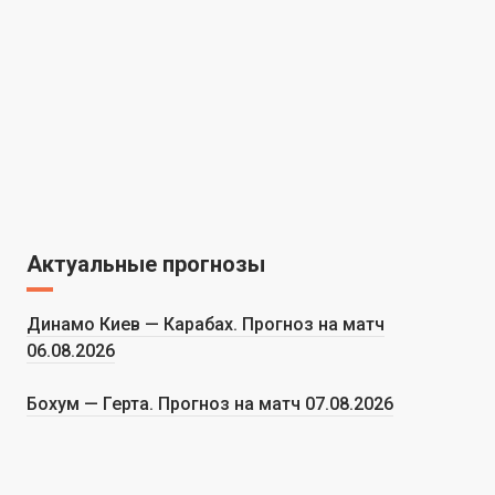
Актуальные прогнозы
Динамо Киев — Карабах. Прогноз на матч
06.08.2026
Бохум — Герта. Прогноз на матч 07.08.2026