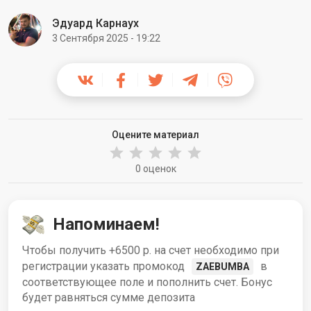
Эдуард Карнаух
3 Сентября 2025 - 19:22
Оцените материал
0 оценок
Напоминаем!
Чтобы получить +6500 р. на счет необходимо при
регистрации указать промокод
в
ZAEBUMBA
соответствующее поле и пополнить счет. Бонус
будет равняться сумме депозита