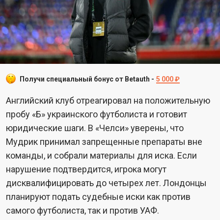
Получи специальный бонус от Betauth -
5 000 ₽
Английский клуб отреагировал на положительную
пробу «Б» украинского футболиста и готовит
юридические шаги. В «Челси» уверены, что
Мудрик принимал запрещенные препараты вне
команды, и собрали материалы для иска. Если
нарушение подтвердится, игрока могут
дисквалифицировать до четырех лет. Лондонцы
планируют подать судебные иски как против
самого футболиста, так и против УАФ.