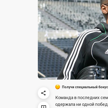
Получи специальный бонус 
Команда в последних сем
одержала ни одной побед
0