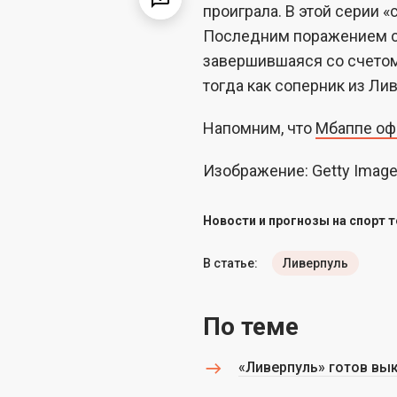
проиграла. В этой серии «
Последним поражением ст
завершившаяся со счетом 
тогда как соперник из Ли
Напомним, что
Мбаппе оф
Изображение: Getty Image
Новости и прогнозы на спорт 
В статье:
Ливерпуль
По теме
«Ливерпуль» готов вык