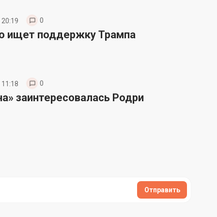
0
 20:19
о ищет поддержку Трампа
0
 11:18
а» заинтересовалась Родри
Отправить