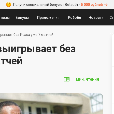
Получи специальный бонус от Betauth -
5 000 рублей
гнозы
Бонусы
Приложения
Робобет
Новости
Ст
1xBet
Мелбет
сп
рывает без Исака уже 7 матчей
Мелбет
1xBet
выигрывает без
Париматч
Париматч
атчей
Лига Ставок
1Win
1Win
Винлайн
1 мин. чтения