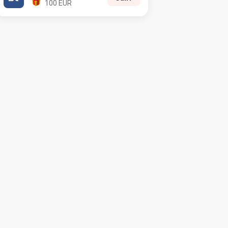
100 EUR