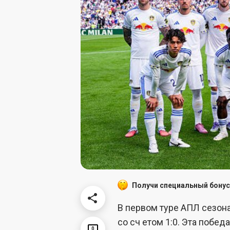
Получи специальный бонус 
В первом туре АПЛ сезон
со сч етом 1:0. Эта побе
0