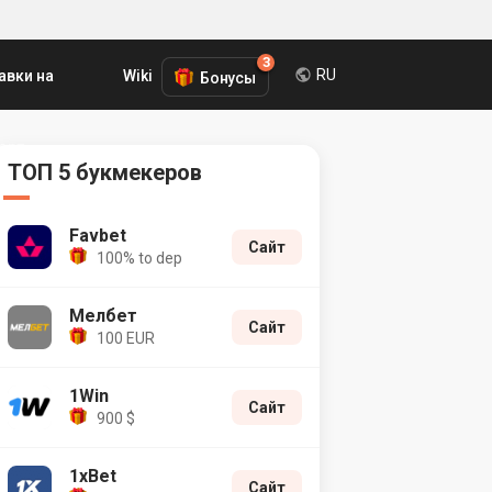
3
RU
авки на
Wiki
Бонусы
орт
ТОП 5 букмекеров
Favbet
Сайт
100% to dep
Мелбет
Сайт
100 EUR
1Win
Сайт
900 $
1xBet
Сайт