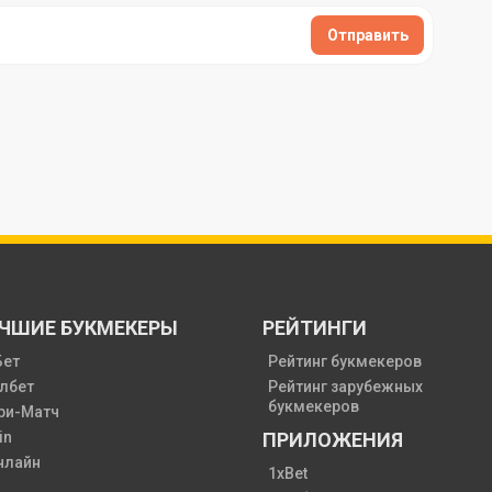
Отправить
ЧШИЕ БУКМЕКЕРЫ
РЕЙТИНГИ
Бет
Рейтинг букмекеров
лбет
Рейтинг зарубежных
букмекеров
ри-Матч
in
ПРИЛОЖЕНИЯ
нлайн
1xBet