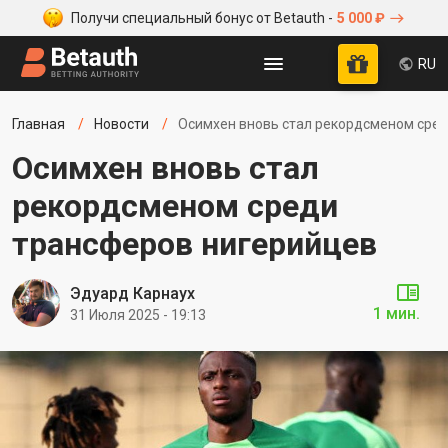
Получи специальный бонус от Betauth -
5 000 ₽
RU
Главная
Новости
Осимхен вновь стал рекордсменом сре
Осимхен вновь стал
рекордсменом среди
трансферов нигерийцев
Эдуард Карнаух
1 мин.
31 Июля 2025 - 19:13