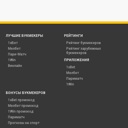
ЛУЧШИЕ БУКМЕКЕРЫ
РЕЙТИНГИ
1хБет
Рейтинг букмекеров
Мелбет
Рейтинг зарубежных
букмекеров
Пари-Матч
1Win
ПРИЛОЖЕНИЯ
Винлайн
1xBet
Мелбет
Париматч
1Win
БОНУСЫ БУКМЕКЕРОВ
1xBet промокод
Мелбет промокод
1Win промокод
Париматч
Прогнозы на спорт