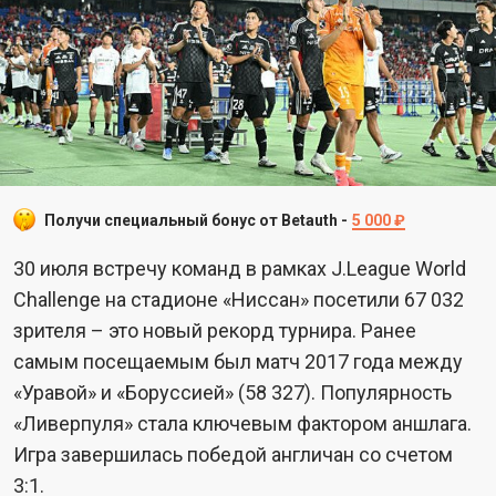
Получи специальный бонус от Betauth -
5 000 ₽
30 июля встречу команд в рамках J.League World
Challenge на стадионе «Ниссан» посетили 67 032
зрителя – это новый рекорд турнира. Ранее
самым посещаемым был матч 2017 года между
«Уравой» и «Боруссией» (58 327). Популярность
«Ливерпуля» стала ключевым фактором аншлага.
Игра завершилась победой англичан со счетом
3:1.