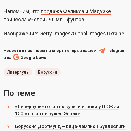
Напомним, что
продажа Феликса и Мадуэке
принесла «Челси» 96 млн фунтов
.
Изображение: Getty Images/Global Images Ukraine
Новости и прогнозы на спорт теперь в нашем
Telegram
и на
Google News
Ливерпуль
Боруссия
По теме
«Ливерпуль» готов выкупить игрока у ПСЖ за
150 млн: он не нужен Энрике
Боруссия Дортмунд – вице-чемпион Бундеслиги