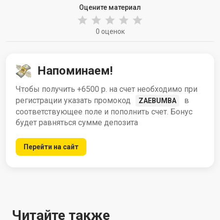
Оцените материал
0 оценок
Напоминаем!
Чтобы получить +6500 р. на счет необходимо при
регистрации указать промокод
в
ZAEBUMBA
соответствующее поле и пополнить счет. Бонус
будет равняться сумме депозита
Перейти на сайт
Читайте также