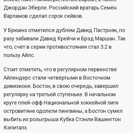
Джордан Эберле. Российский вратарь Семён
Варламов сделал сорок сейвов.
У Брюинз отметился дублем Давид Пастрняк, по
разу забивали Давид Крейчи и Брэд Маршан. Так
что, счёт в серии противостояния стал 3:2 в
пользу Айлс.
Стоит отметить, что в регулярном первенстве
Айлендерс стали четвёртыми в Восточном
дивизионе. Бостон, в свою очередь, завершил
регулярку на третьей ступеньке. В начальном
круге плей-офф Национальной хоккейной лиги
островитяне одолели пингвины, а Бостон сумел
выбить из розыгрыша Кубка Стэнли Вашингтон
Кэпиталз.