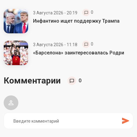
0
3 Августа 2026 - 20:19
Инфантино ищет поддержку Трампа
0
3 Августа 2026 - 11:18
«Барселона» заинтересовалась Родри
Комментарии
0