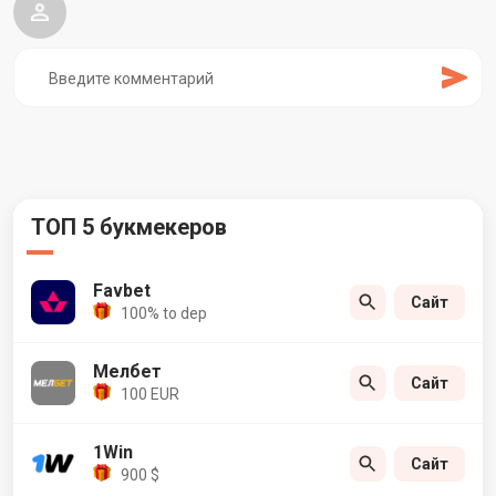
ТОП 5 букмекеров
Favbet
Сайт
100% to dep
Мелбет
Сайт
100 EUR
1Win
Сайт
900 $