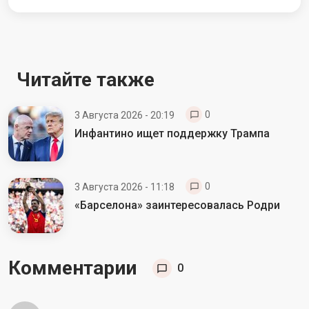
Читайте также
0
3 Августа 2026 - 20:19
Инфантино ищет поддержку Трампа
0
3 Августа 2026 - 11:18
«Барселона» заинтересовалась Родри
Комментарии
0