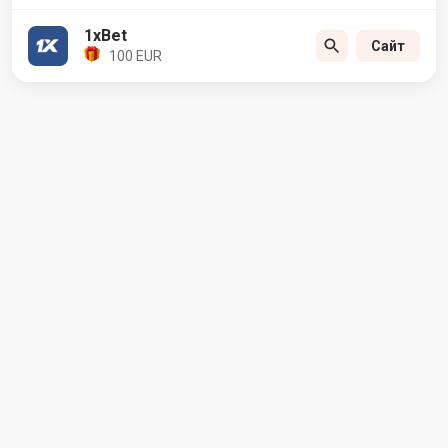
1xBet
Сайт
100 EUR