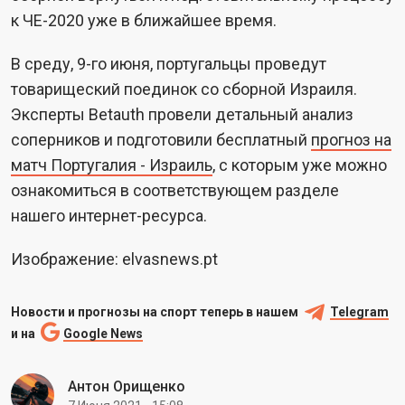
к ЧЕ-2020 уже в ближайшее время.
В среду, 9-го июня, португальцы проведут
товарищеский поединок со сборной Израиля.
Эксперты Betauth провели детальный анализ
соперников и подготовили бесплатный
прогноз на
матч Португалия - Израиль
, с которым уже можно
ознакомиться в соответствующем разделе
нашего интернет-ресурса.
Изображение: elvasnews.pt
Новости и прогнозы на спорт теперь в нашем
Telegram
и на
Google News
Антон Орищенко