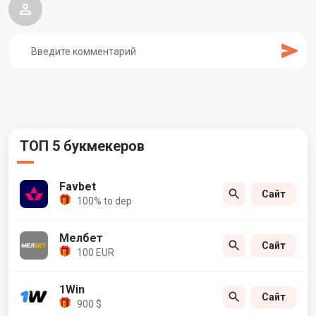
ТОП 5 букмекеров
Favbet
Сайт
100% to dep
Мелбет
Сайт
100 EUR
1Win
Сайт
900 $