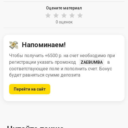
Оцените материал
0 оценок
Напоминаем!
Чтобы получить +6500 р. на счет необходимо при
регистрации указать промокод
в
ZAEBUMBA
соответствующее поле и пополнить счет. Бонус
будет равняться сумме депозита
Перейти на сайт