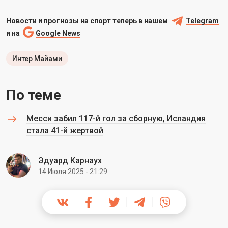
Новости и прогнозы на спорт теперь в нашем
Telegram
и на
Google News
Интер Майами
По теме
Месси забил 117-й гол за сборную, Исландия
стала 41-й жертвой
Эдуард Карнаух
14 Июля 2025 - 21:29