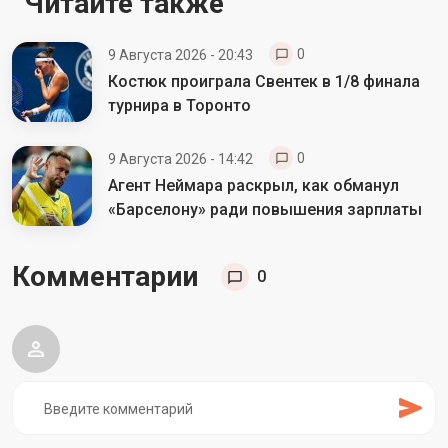
Читайте также
0
9 Августа 2026 - 20:43
Костюк проиграла Свентек в 1/8 финала
турнира в Торонто
0
9 Августа 2026 - 14:42
Агент Неймара раскрыл, как обманул
«Барселону» ради повышения зарплаты
Комментарии
0