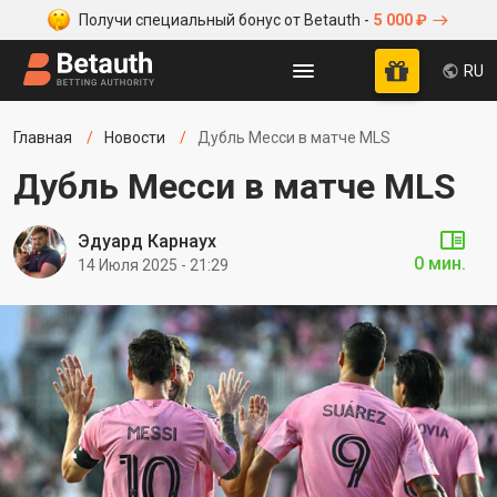
Получи специальный бонус от Betauth -
5 000 ₽
RU
Главная
Новости
Дубль Месси в матче MLS
Дубль Месси в матче MLS
Эдуард Карнаух
0 мин.
14 Июля 2025 - 21:29