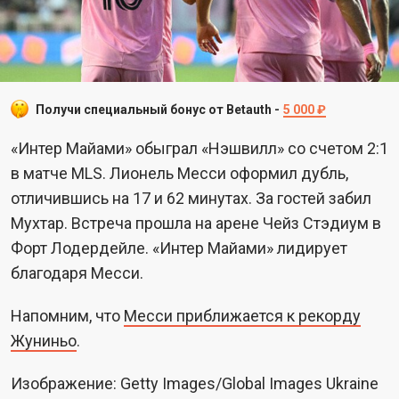
Получи специальный бонус от Betauth -
5 000 ₽
«Интер Майами» обыграл «Нэшвилл» со счетом 2:1
в матче MLS. Лионель Месси оформил дубль,
отличившись на 17 и 62 минутах. За гостей забил
Мухтар. Встреча прошла на арене Чейз Стэдиум в
Форт Лодердейле. «Интер Майами» лидирует
благодаря Месси.
Напомним, что
Месси приближается к рекорду
Жуниньо
.
Изображение: Getty Images/Global Images Ukraine