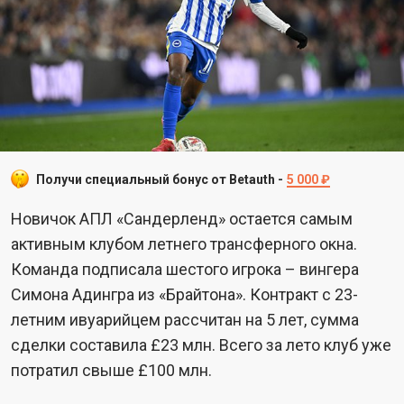
Получи специальный бонус от Betauth -
5 000 ₽
Новичок АПЛ «Сандерленд» остается самым
активным клубом летнего трансферного окна.
Команда подписала шестого игрока – вингера
Симона Адингра из «Брайтона». Контракт с 23-
летним ивуарийцем рассчитан на 5 лет, сумма
сделки составила £23 млн. Всего за лето клуб уже
потратил свыше £100 млн.