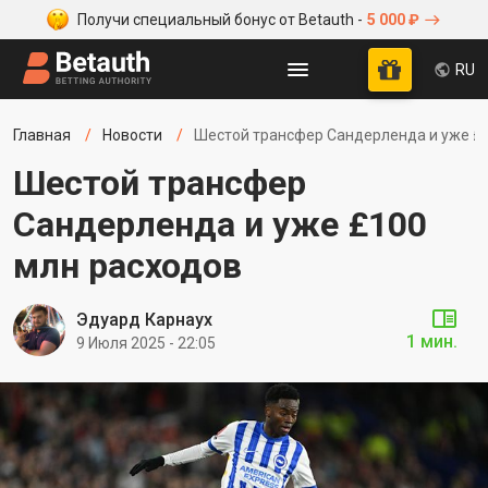
Получи специальный бонус от Betauth -
5 000 ₽
RU
Главная
Новости
Шестой трансфер Сандерленда и уже £
Шестой трансфер
Сандерленда и уже £100
млн расходов
Эдуард Карнаух
1 мин.
9 Июля 2025 - 22:05