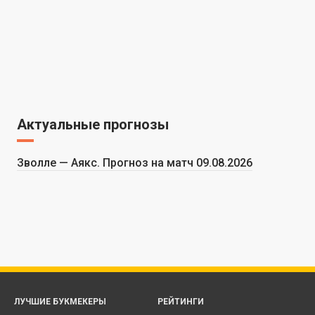
Актуальные прогнозы
Зволле — Аякс. Прогноз на матч 09.08.2026
ЛУЧШИЕ БУКМЕКЕРЫ
РЕЙТИНГИ