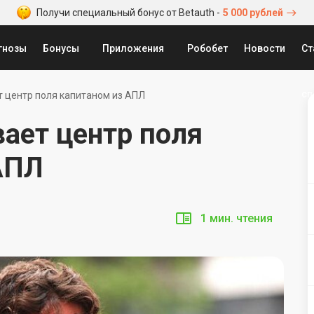
Получи специальный бонус от Betauth -
5 000 рублей
гнозы
Бонусы
Приложения
Робобет
Новости
Ст
1xBet
Мелбет
сп
т центр поля капитаном из АПЛ
Мелбет
1xBet
ает центр поля
Париматч
Париматч
АПЛ
Лига Ставок
1Win
1Win
Винлайн
1 мин. чтения