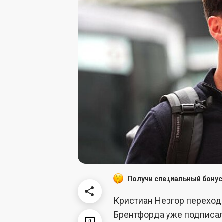
Получи специальный бонус 
Кристиан Нергор переходи
Брентфорда уже подписал
0