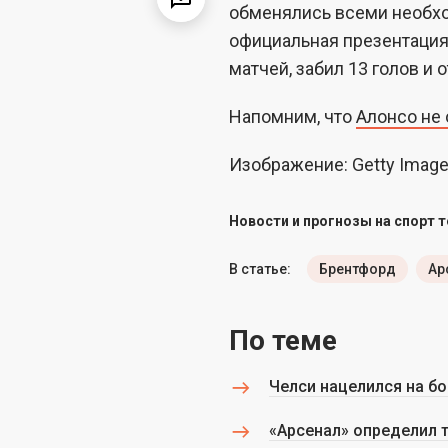
обменялись всеми необх
официальная презентация 
матчей, забил 13 голов и 
Напомним, что
Алонсо не 
Изображение: Getty Image
Новости и прогнозы на спорт 
В статье:
Брентфорд
Ар
По теме
Челси нацелился на б
«Арсенал» определил 