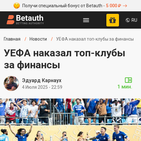
Получи специальный бонус от Betauth -
5 000 ₽
RU
Главная
Новости
УЕФА наказал топ-клубы за финансы
УЕФА наказал топ-клубы
за финансы
Эдуард Карнаух
1 мин.
4 Июля 2025 - 22:59