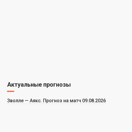
Актуальные прогнозы
Зволле — Аякс. Прогноз на матч 09.08.2026