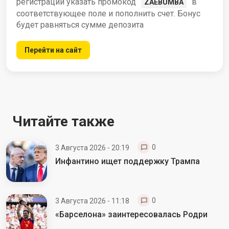
регистрации указать промокод
в
ZAEBUMBA
соответствующее поле и пополнить счет. Бонус
будет равняться сумме депозита
Перейти на сайт
Читайте также
0
3 Августа 2026 - 20:19
Инфантино ищет поддержку Трампа
0
3 Августа 2026 - 11:18
«Барселона» заинтересовалась Родри