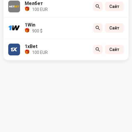
Мелбет
Сайт
100 EUR
1Win
Сайт
900 $
1xBet
Сайт
100 EUR