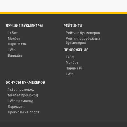
ЛУЧШИЕ БУКМЕКЕРЫ
РЕЙТИНГИ
1хБет
Рейтинг букмекеров
Мелбет
Рейтинг зарубежных
букмекеров
Пари-Матч
1Win
ПРИЛОЖЕНИЯ
Винлайн
1xBet
Мелбет
Париматч
1Win
БОНУСЫ БУКМЕКЕРОВ
1xBet промокод
Мелбет промокод
1Win промокод
Париматч
Прогнозы на спорт