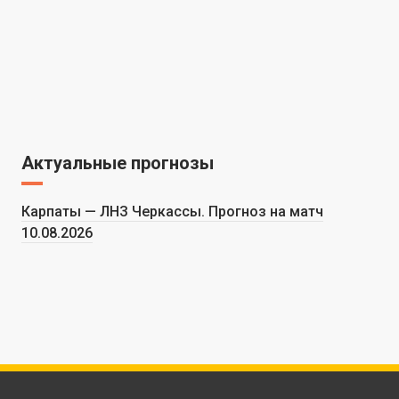
Актуальные прогнозы
Карпаты — ЛНЗ Черкассы. Прогноз на матч
10.08.2026