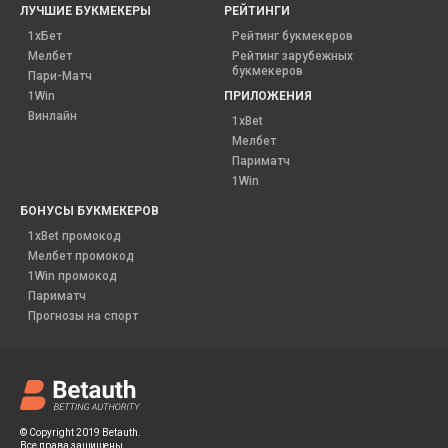
ЛУЧШИЕ БУКМЕКЕРЫ
РЕЙТИНГИ
1хБет
Рейтинг букмекеров
Мелбет
Рейтинг зарубежных
букмекеров
Пари-Матч
1Win
ПРИЛОЖЕНИЯ
Винлайн
1xBet
Мелбет
Париматч
1Win
БОНУСЫ БУКМЕКЕРОВ
1xBet промокод
Мелбет промокод
1Win промокод
Париматч
Прогнозы на спорт
© Copyright 2019 Betauth.
Все права защищены.