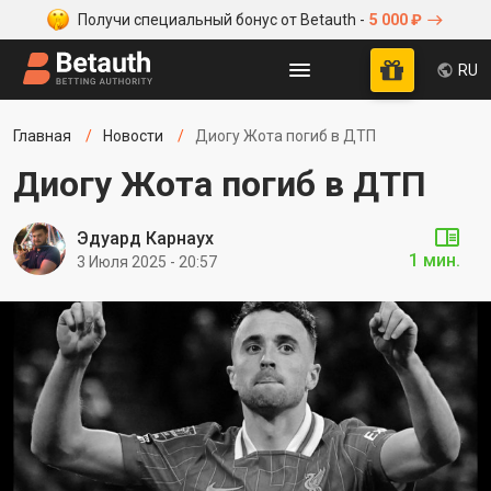
Получи специальный бонус от Betauth -
5 000 ₽
RU
Главная
Новости
Диогу Жота погиб в ДТП
Диогу Жота погиб в ДТП
Эдуард Карнаух
1 мин.
3 Июля 2025 - 20:57