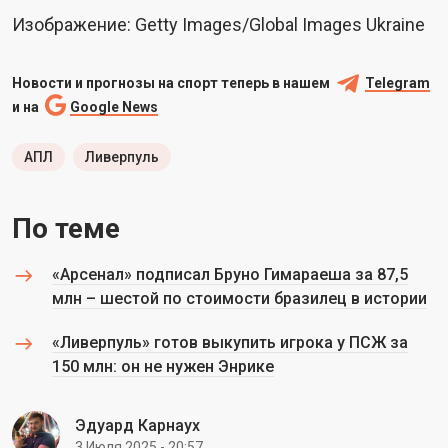
Изображение: Getty Images/Global Images Ukraine
Новости и прогнозы на спорт теперь в нашем
Telegram
и на
Google News
АПЛ
Ливерпуль
По теме
«Арсенал» подписал Бруно Гимараеша за 87,5
млн – шестой по стоимости бразилец в истории
«Ливерпуль» готов выкупить игрока у ПСЖ за
150 млн: он не нужен Энрике
Эдуард Карнаух
3 Июля 2025 - 20:57