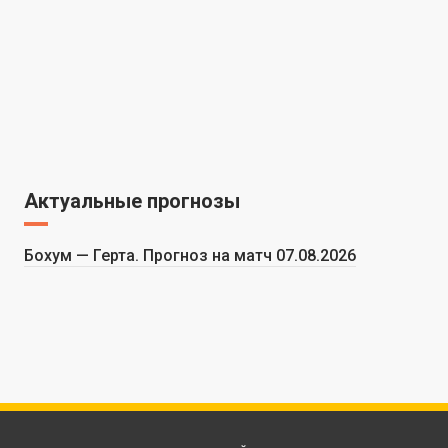
Актуальные прогнозы
Бохум — Герта. Прогноз на матч 07.08.2026