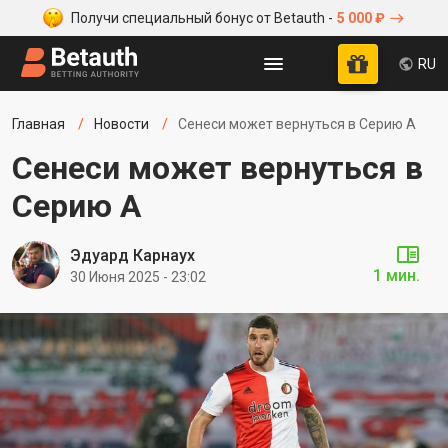
Получи специальный бонус от Betauth -
5 000 ₽
RU
Главная
Новости
Сенеси может вернуться в Серию А
Сенеси может вернуться в
Серию А
Эдуард Карнаух
1 мин.
30 Июня 2025 - 23:02