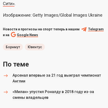
Сити»
.
Изображение: Getty Images/Global Images Ukraine
Новости и прогнозы на спорт теперь в нашем
Telegram
и на
Google News
Борнмут
Ювентус
По теме
Арсенал впервые за 21 год выиграл чемпионат
Англии
«Милан» упустил Роналду в 2018 году из-за
смены владельцев