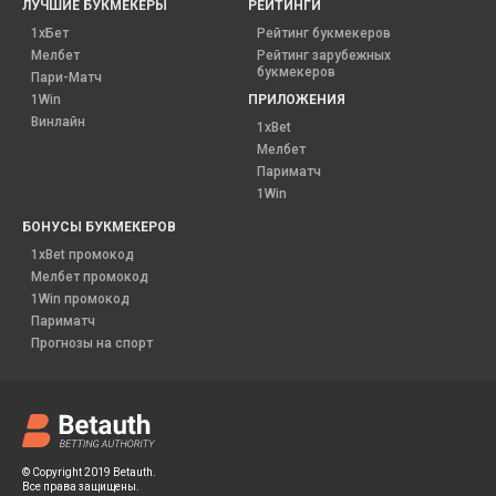
ЛУЧШИЕ БУКМЕКЕРЫ
РЕЙТИНГИ
1хБет
Рейтинг букмекеров
Мелбет
Рейтинг зарубежных
букмекеров
Пари-Матч
1Win
ПРИЛОЖЕНИЯ
Винлайн
1xBet
Мелбет
Париматч
1Win
БОНУСЫ БУКМЕКЕРОВ
1xBet промокод
Мелбет промокод
1Win промокод
Париматч
Прогнозы на спорт
© Copyright 2019 Betauth.
Все права защищены.