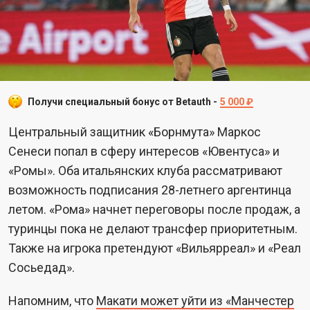
Получи специальный бонус от Betauth -
5 000 ₽
Центральный защитник «Борнмута» Маркос
Сенеси попал в сферу интересов «Ювентуса» и
«Ромы». Оба итальянских клуба рассматривают
возможность подписания 28-летнего аргентинца
летом. «Рома» начнет переговоры после продаж, а
туринцы пока не делают трансфер приоритетным.
Также на игрока претендуют «Вильярреал» и «Реал
Сосьедад».
Напомним, что
Макати может уйти из «Манчестер