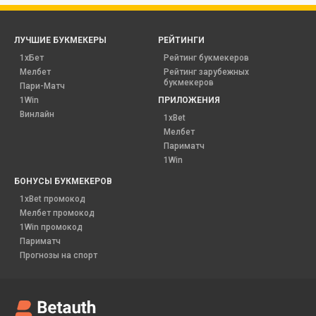
ЛУЧШИЕ БУКМЕКЕРЫ
РЕЙТИНГИ
1хБет
Рейтинг букмекеров
Мелбет
Рейтинг зарубежных
букмекеров
Пари-Матч
1Win
ПРИЛОЖЕНИЯ
Винлайн
1xBet
Мелбет
Париматч
1Win
БОНУСЫ БУКМЕКЕРОВ
1xBet промокод
Мелбет промокод
1Win промокод
Париматч
Прогнозы на спорт