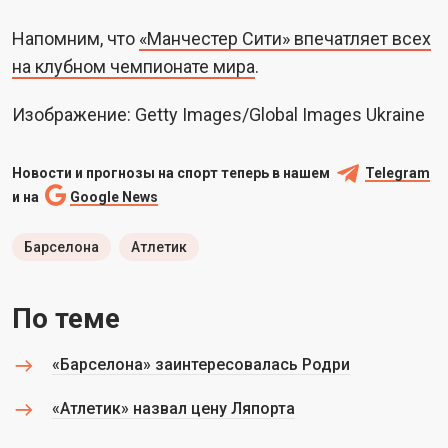
Напомним, что
«Манчестер Сити» впечатляет всех
на клубном чемпионате мира
.
Изображение: Getty Images/Global Images Ukraine
Новости и прогнозы на спорт теперь в нашем
Telegram
и на
Google News
Барселона
Атлетик
По теме
«Барселона» заинтересовалась Родри
«Атлетик» назвал цену Ляпорта