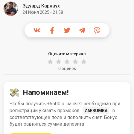
Эдуард Карнаух
24 Июня 2025 - 21:58
Оцените материал
0 оценок
Напоминаем!
Чтобы получить +6500 р. на счет необходимо при
регистрации указать промокод
в
ZAEBUMBA
соответствующее поле и пополнить счет. Бонус
будет равняться сумме депозита