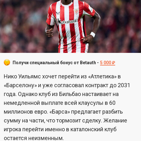
Получи специальный бонус от Betauth -
5 000 ₽
Нико Уильямс хочет перейти из «Атлетика» в
«Барселону» и уже согласовал контракт до 2031
года. Однако клуб из Бильбао настаивает на
немедленной выплате всей клаусулы в 60
миллионов евро. «Барса» предлагает разбить
сумму на части, что тормозит сделку. Желание
игрока перейти именно в каталонский клуб
остается неизменным.