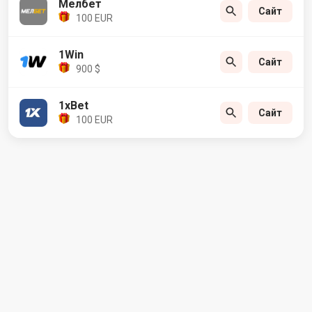
Мелбет
Сайт
100 EUR
1Win
Сайт
900 $
1xBet
Сайт
100 EUR