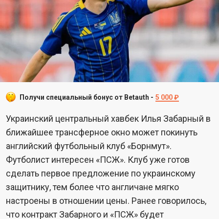
Получи специальный бонус от Betauth -
5 000 ₽
Украинский центральный хавбек Илья Забарный в
ближайшее трансферное окно может покинуть
английский футбольный клуб «Борнмут».
Футболист интересен «ПСЖ». Клуб уже готов
сделать первое предложение по украинскому
защитнику, тем более что англичане мягко
настроены в отношении цены. Ранее говорилось,
что контракт Забарного и «ПСЖ» будет