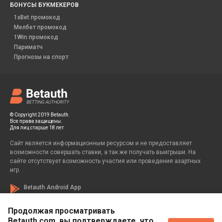
БОНУСЫ БУКМЕКЕРОВ
1xBet промокод
Мелбет промокод
1Win промокод
Париматч
Прогнозы на спорт
© Copyright 2019 Betauth.
Все права защищены.
Для лиц старше 18 лет
Сайт является информационным ресурсом и не предоставляет
возможности совершать ставки, а так же получать выигрыши. На
сайте отсутствует возможность участия или проведения азартных
игр.
Betauth Android App
Продолжая просматривать
Betauth.com, вы подтверждаете, что
Если вы заметили у себя признаки зависимости от азартных игр, вы