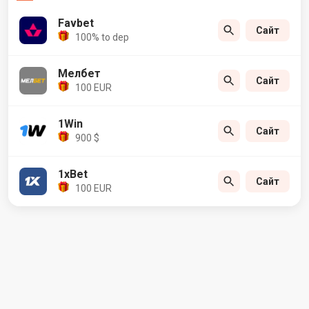
Favbet
Сайт
100% to dep
Мелбет
Сайт
100 EUR
1Win
Сайт
900 $
1xBet
Сайт
100 EUR