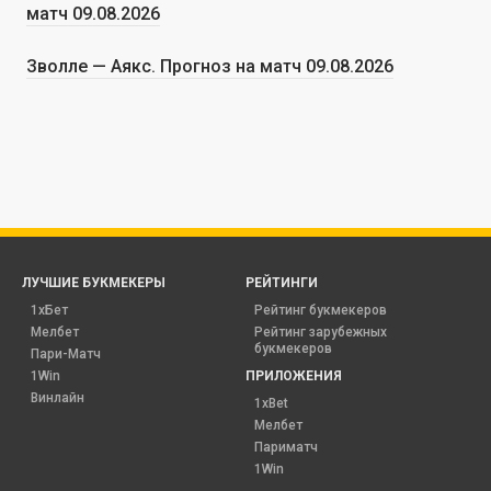
матч 09.08.2026
Зволле — Аякс. Прогноз на матч 09.08.2026
ЛУЧШИЕ БУКМЕКЕРЫ
РЕЙТИНГИ
1хБет
Рейтинг букмекеров
Мелбет
Рейтинг зарубежных
букмекеров
Пари-Матч
1Win
ПРИЛОЖЕНИЯ
Винлайн
1xBet
Мелбет
Париматч
1Win