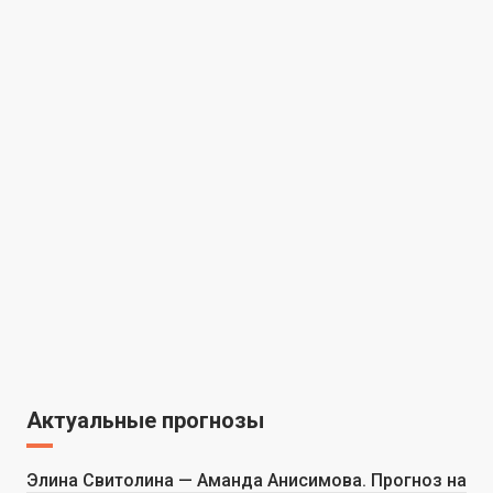
Актуальные прогнозы
Элина Свитолина — Аманда Анисимова. Прогноз на