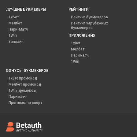
ЛУЧШИЕ БУКМЕКЕРЫ
РЕЙТИНГИ
1хБет
Рейтинг букмекеров
Мелбет
Рейтинг зарубежных
букмекеров
Пари-Матч
1Win
ПРИЛОЖЕНИЯ
Винлайн
1xBet
Мелбет
Париматч
1Win
БОНУСЫ БУКМЕКЕРОВ
1xBet промокод
Мелбет промокод
1Win промокод
Париматч
Прогнозы на спорт