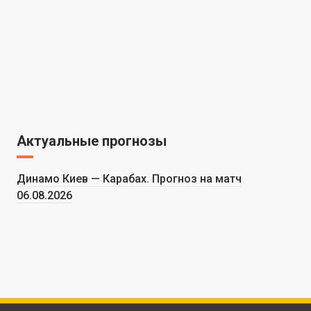
Актуальные прогнозы
Динамо Киев — Карабах. Прогноз на матч
06.08.2026