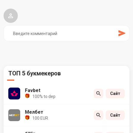
ТОП 5 букмекеров
Favbet
Сайт
100% to dep
Мелбет
Сайт
100 EUR