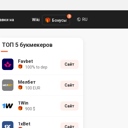
3
RU
авки на
Wiki
Бонусы
орт
ТОП 5 букмекеров
Favbet
Сайт
100% to dep
Мелбет
Сайт
100 EUR
1Win
Сайт
900 $
1xBet
Сайт