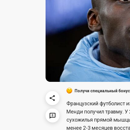
Получи специальный бонус 
Французский футболист и
Менди получил травму. У
0
сухожилья прямой мышцы 
менее 2-3 месяцев восст