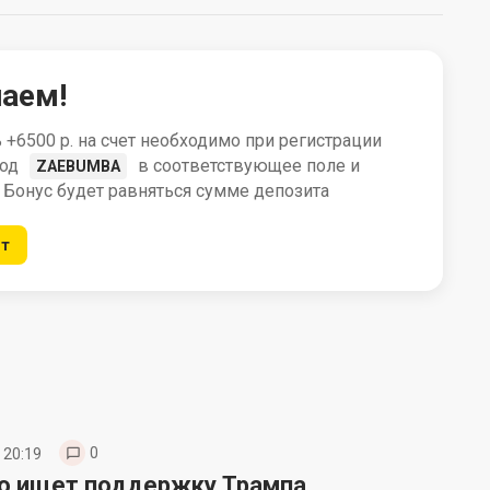
аем!
 +6500 р. на счет необходимо при регистрации
код
в соответствующее поле и
ZAEBUMBA
. Бонус будет равняться сумме депозита
йт
0
 20:19
о ищет поддержку Трампа