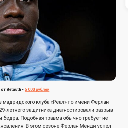
от Betauth -
5 000 рублей
з мадридского клуба «Реал» по имени Ферлан
 29-летнего защитника диагностировали разрыв
бедра. Подобная травма обычно требует не
ановления. В этом сезоне Ферлан Менди успел