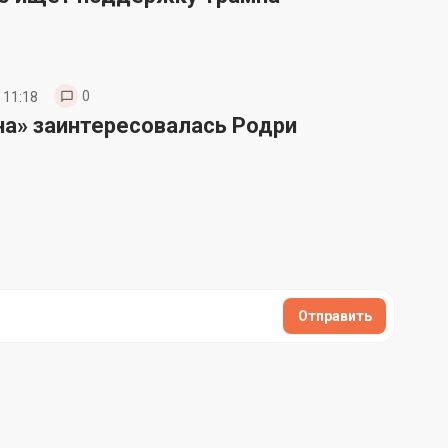
0
 11:18
а» заинтересовалась Родри
Отправить