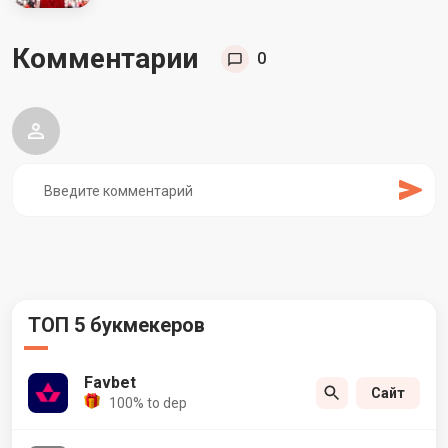
Комментарии
0
ТОП 5 букмекеров
Favbet
Сайт
100% to dep