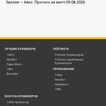
Зволле — Аякс. Прогноз на матч 09.08.2026
ЛУЧШИЕ БУКМЕКЕРЫ
РЕЙТИНГИ
1хБет
Рейтинг букмекеров
Мелбет
Рейтинг зарубежных
букмекеров
Пари-Матч
1Win
ПРИЛОЖЕНИЯ
Винлайн
1xBet
Мелбет
Париматч
1Win
БОНУСЫ БУКМЕКЕРОВ
1xBet промокод