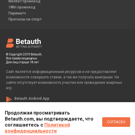
Мелбет промокод
1Win промокод
Париматч
Прогнозы на спорт
© Copyright 2019 Betauth.
Все права защищены.
Для лиц старше 18 лет
Сайт является информационным ресурсом и не предоставляет
возможности совершать ставки, а так же получать выигрыши. На
сайте отсутствует возможность участия или проведения азартных
игр.
Betauth Android App
Продолжая просматривать
Betauth.com, вы подтверждаете, что
Если вы заметили у себя признаки зависимости от азартных игр, вы
СОГЛАСЕН
всегда можете обратиться за помощью к специалисту:
соглашаетесь c
Политикой
конфиденциальности