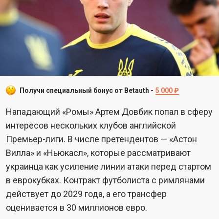
Получи специальный бонус от Betauth -
5 000 ₽
Нападающий «Ромы» Артем Довбик попал в сферу
интересов нескольких клубов английской
Премьер-лиги. В числе претендентов — «Астон
Вилла» и «Ньюкасл», которые рассматривают
украинца как усиление линии атаки перед стартом
в еврокубках. Контракт футболиста с римлянами
действует до 2029 года, а его трансфер
оценивается в 30 миллионов евро.