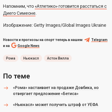
Напомним, что
«Атлетико» готовится расстаться с
Диего Симеоне
.
Изображение: Getty Images/Global Images Ukraine
Новости и прогнозы на спорт теперь в нашем
Telegram
и на
Google News
Рома
Ньюкасл
Астон Вилла
По теме
«Рома» настаивает на продаже Довбика, но
отвергает предложение «Бетиса»
«Ньюкасл» может получить штраф от УЕФА