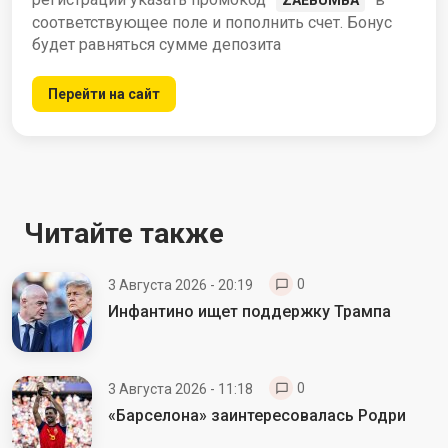
ZAEBUMBA
соответствующее поле и пополнить счет. Бонус
будет равняться сумме депозита
Перейти на сайт
Читайте также
0
3 Августа 2026 - 20:19
Инфантино ищет поддержку Трампа
0
3 Августа 2026 - 11:18
«Барселона» заинтересовалась Родри