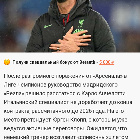
Получи специальный бонус от Betauth -
5 000 ₽
После разгромного поражения от «Арсенала» в
Лиге чемпионов руководство мадридского
«Реала» решило расстаться с Карло Анчелотти.
Итальянский специалист не доработает до конца
контракта, рассчитанного до 2026 года. На его
место претендует Юрген Клопп, с которым уже
ведутся активные переговоры. Ожидается, что
немецкий тренер возглавит «сливочных» летом.