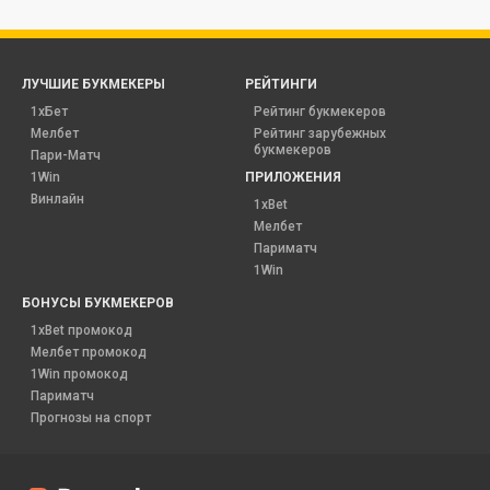
ЛУЧШИЕ БУКМЕКЕРЫ
РЕЙТИНГИ
1хБет
Рейтинг букмекеров
Мелбет
Рейтинг зарубежных
букмекеров
Пари-Матч
1Win
ПРИЛОЖЕНИЯ
Винлайн
1xBet
Мелбет
Париматч
1Win
БОНУСЫ БУКМЕКЕРОВ
1xBet промокод
Мелбет промокод
1Win промокод
Париматч
Прогнозы на спорт