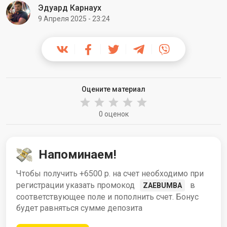
Эдуард Карнаух
9 Апреля 2025 - 23:24
Оцените материал
0 оценок
Напоминаем!
Чтобы получить +6500 р. на счет необходимо при
регистрации указать промокод
в
ZAEBUMBA
соответствующее поле и пополнить счет. Бонус
будет равняться сумме депозита